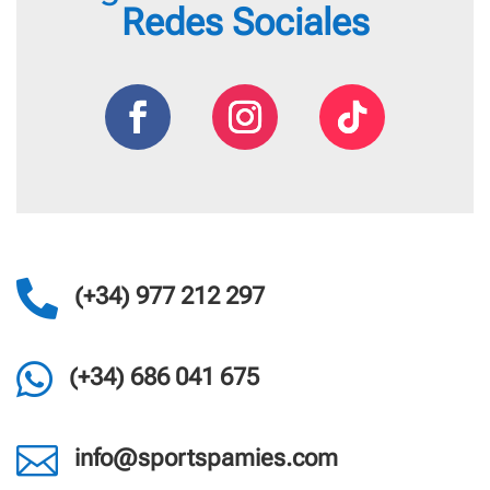
Redes Sociales

(+34) 977 212 297

(+34) 686 041 675

info@sportspamies.com