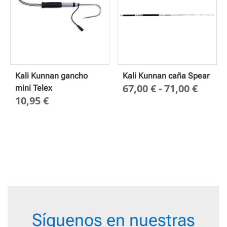
Kali Kunnan gancho
Kali Kunnan caña Spear
Rang
67,00
€
-
71,00
€
mini Telex
10,95
€
de
preci
desd
67,00
hasta
71,00
Síguenos en nuestras