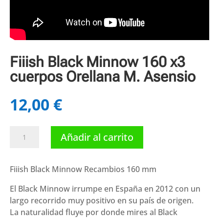
Fiiish Black Minnow 160 x3
cuerpos Orellana M. Asensio
12,00
€
Fiiish
Añadir al carrito
Black
Minnow
160
Fiiish Black Minnow Recambios 160 mm
x3
El Black Minnow irrumpe en España en 2012 con un
cuerpos
largo recorrido muy positivo en su país de origen.
Orellana
La naturalidad fluye por donde mires al Black
M.