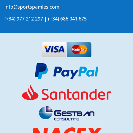
info@sportspamies.com
(+34) 977 212 297 | (+34) 686 041 675