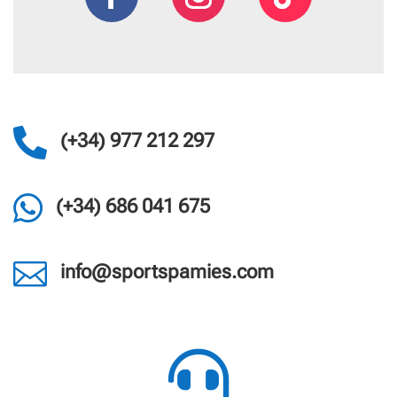

(+34) 977 212 297

(+34) 686 041 675

info@sportspamies.com
