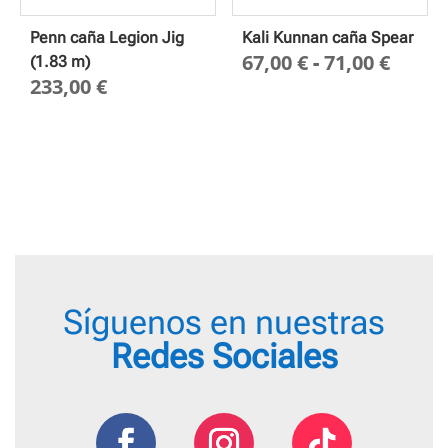
Penn caña Legion Jig
Kali Kunnan caña Spear
Rang
67,00
€
-
71,00
€
(1.83 m)
233,00
€
de
preci
desd
67,00
hasta
71,00
Síguenos en nuestras
Redes Sociales