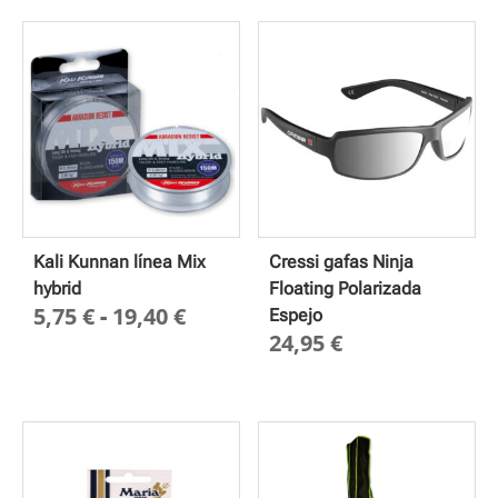
Kali Kunnan línea Mix
Cressi gafas Ninja
hybrid
Floating Polarizada
Rango
5,75
€
-
19,40
€
Espejo
24,95
€
de
precios:
desde
5,75 €
hasta
19,40 €