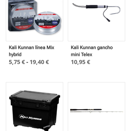
2,65 €
Kali Kunnan línea Mix
Kali Kunnan gancho
hybrid
mini Telex
Rango
5,75
€
-
19,40
€
10,95
€
de
precios:
desde
5,75 €
hasta
19,40 €