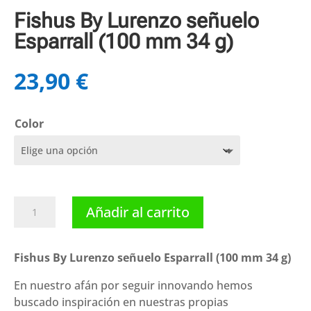
Fishus By Lurenzo señuelo
Esparrall (100 mm 34 g)
23,90
€
Color
Fishus
Añadir al carrito
By
Lurenzo
señuelo
Fishus By Lurenzo señuelo Esparrall (100 mm 34 g)
Esparrall
En nuestro afán por seguir innovando hemos
(100
buscado inspiración en nuestras propias
mm