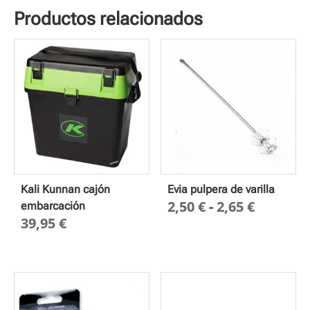
Productos relacionados
Kali Kunnan cajón
Evia pulpera de varilla
Rango
2,50
€
-
2,65
€
embarcación
39,95
€
de
precios
desde
2,50 €
hasta