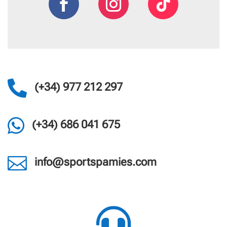

(+34) 977 212 297

(+34) 686 041 675

info@sportspamies.com
