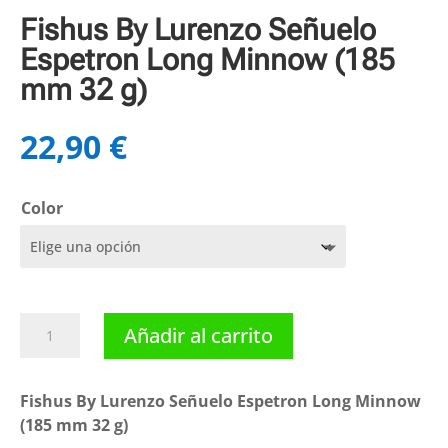
Fishus By Lurenzo Señuelo
Espetron Long Minnow (185
mm 32 g)
22,90
€
Color
Fishus
Añadir al carrito
By
Lurenzo
Señuelo
Fishus By Lurenzo Señuelo Espetron Long Minnow
Espetron
(185 mm 32 g)
Long