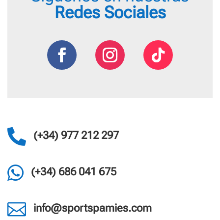
Redes Sociales

(+34) 977 212 297

(+34) 686 041 675

info@sportspamies.com