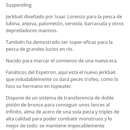
Suspending
Minnow
(185
Jerkbait diseñado por Isaac Lorenzo para la pesca de
mm
lubina, anjova, palometón, serviola, barracuda y otros
32
depredadores marinos.
g)
cantidad
También ha demostrado ser super-eficaz para la
pesca de grandes lucios en río.
Nacido para marcar el comienzo de una nueva era.
Fanáticos del Espetron, aquí está el nuevo jerkbait
que indudablemente os dará peces trofeo, como lo
hizo su hermano en topwater.
Dispone de un sistema de transferencia de doble
pistón de bronce para conseguir unos lances al
infinito, alma de acero de una sola pieza y triples de
alta calidad para poder combatir monstruos y lo
mejor de todo: se mantiene impecablemente