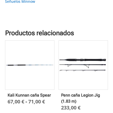
Señuelos Minnow
Productos relacionados
Kali Kunnan caña Spear
Penn caña Legion Jig
Rango
67,00
€
-
71,00
€
(1.83 m)
233,00
€
de