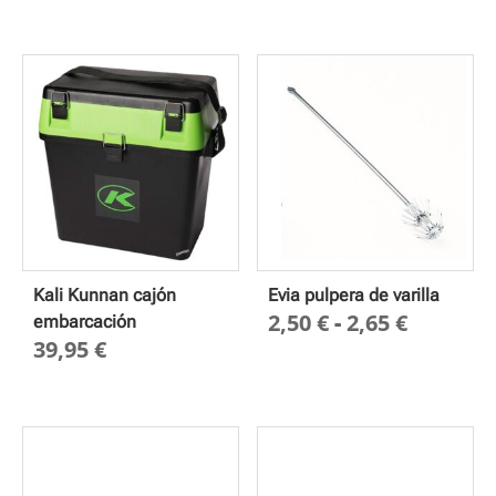
precios:
desde
67,00 €
hasta
71,00 €
Kali Kunnan cajón
Evia pulpera de varilla
Rango
2,50
€
-
2,65
€
embarcación
39,95
€
de
precios
desde
2,50 €
hasta
2,65 €