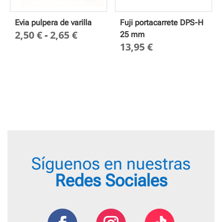
Evia pulpera de varilla
Fuji portacarrete DPS-H
Rango
2,50
€
-
2,65
€
25 mm
13,95
€
de
precios:
desde
2,50 €
hasta
2,65 €
Síguenos en nuestras
Redes Sociales