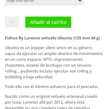
Fishus
Añadir al carrito
By
Lurenzo
señuelo
Fishus By Lurenzo señuelo Ubuntu (135 mm 44 g)
Ubuntu
Ubuntu es un popper silent único en su género,
(135
capaz de ejecutar un amplio abanico de movimientos
mm
en un corto espacio: WTD, impresionantes
44
chapoteos, estelas de burbujas con un sinuoso
g)
rolling… pudiendo incluso ejecutar ese rolling y
cantidad
wobbling a baja velocidad.
Todo ello con el mínimo esfuerzo para el pescador.
Nacido como un original señuelo artesanal creado
por Isaac Lorenzo allá por 2012, ahora está
disponible en una completa gama de tamaños,