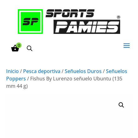
0
Inicio
/
Pesca deportiva
/
Señuelos Duros
/
Señuelos
Poppers
/ Fishus By Lurenzo señuelo Ubuntu (135
mm 44 g)