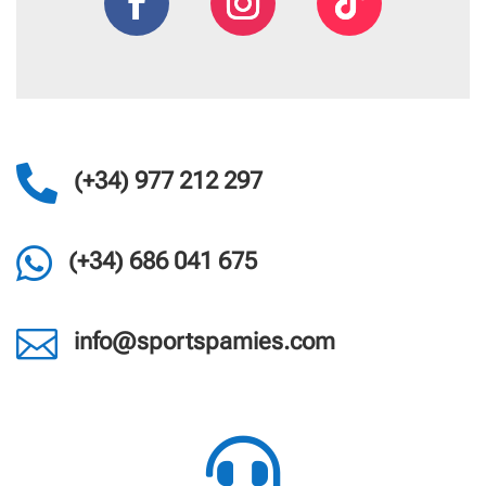

(+34) 977 212 297

(+34) 686 041 675

info@sportspamies.com
