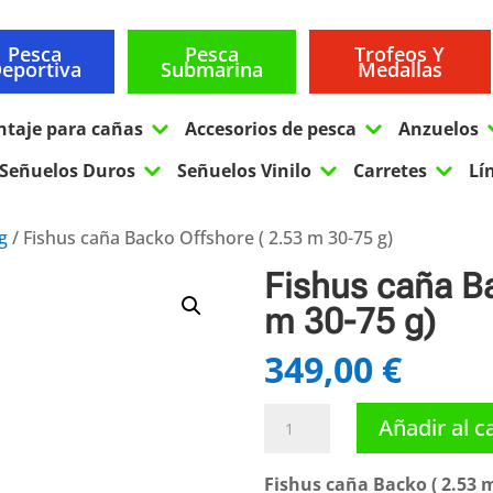
Pesca
Pesca
Trofeos Y
eportiva
Submarina
Medallas
3
3
ntaje para cañas
Accesorios de pesca
Anzuelos
3
3
3
Señuelos Duros
Señuelos Vinilo
Carretes
Lí
g
/ Fishus caña Backo Offshore ( 2.53 m 30-75 g)
Fishus caña Ba
m 30-75 g)
349,00
€
Fishus
Añadir al c
caña
Backo
Fishus caña Backo ( 2.53 m