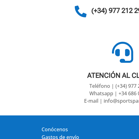

(+34) 977 212 2

ATENCIÓN AL C
Teléfono | (+34) 977
Whatsapp | +34 686 
E-mail | info@sportsp
Conócenos
Gastos de envío