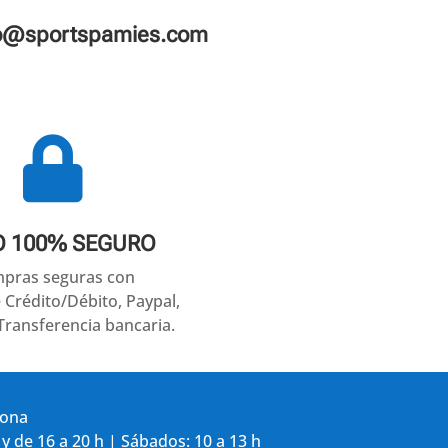
fo@sportspamies.com

O 100% SEGURO
pras seguras con
e Crédito/Débito, Paypal,
Transferencia bancaria.
gona
 y de 16 a 20 h | Sábados: 10 a 13 h