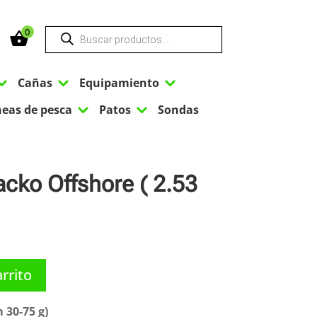
Búsqueda
0
de
productos
3
3
3
Cañas
Equipamiento
3
3
neas de pesca
Patos
Sondas
cko Offshore ( 2.53
arrito
 30-75 g)