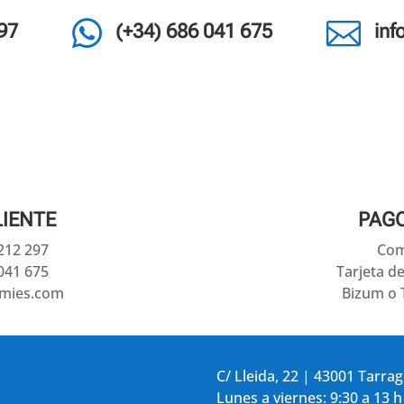


97
(+34) 686 041 675
in
LIENTE
PAG
 212 297
Com
041 675
Tarjeta d
amies.com
Bizum o 
C/ Lleida, 22 | 43001 Tarra
Lunes a viernes: 9:30 a 13 h