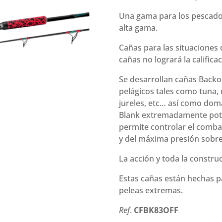
Offshore
(
Una gama para los pescad
2.53
alta gama.
m
Cañas para las situaciones
30-
cañas no logrará la calificac
75
g)
Se desarrollan cañas Backo
cantidad
pelágicos tales como tuna, m
jureles, etc… así como dom
Blank extremadamente pote
permite controlar el comba
y del máxima presión sobre
La acción y toda la constr
Estas cañas están hechas pa
peleas extremas.
Ref
.
CFBK83OFF