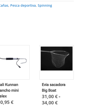
Cañas
,
Pesca deportiva
,
Spinning
ali Kunnan
Evia sacadora
ancho mini
Big Boat
31,00
€
-
elex
10,95
€
Rango
34,00
€