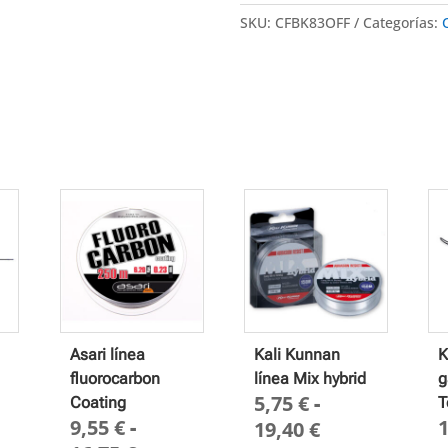
SKU:
CFBK83OFF
Categorías:
Asari línea
Kali Kunnan
K
fluorocarbon
línea Mix hybrid
g
5,75
€
-
Coating
T
9,55
€
-
Rango
19,40
€