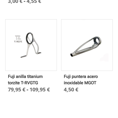
Rango
3,00
€
-
4,55
€
de
precios:
desde
3,00 €
hasta
4,55 €
Fuji anilla titanium
Fuji puntera acero
torzite T-RVGTG
inoxidable MGOT
Rango
79,95
€
-
109,95
€
4,50
€
de
precios:
desde
79,95 €