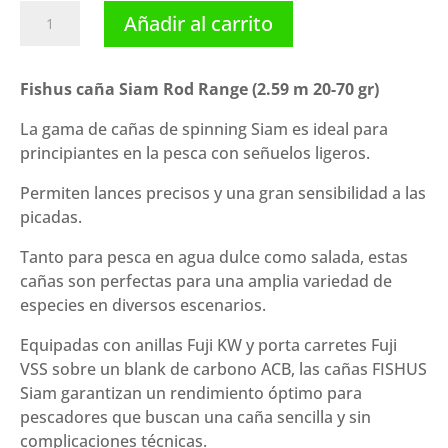
Fishus
Añadir al carrito
caña
Siam
Rod
Fishus caña Siam Rod Range (2.59 m 20-70 gr)
Range
La gama de cañas de spinning Siam es ideal para
(2.59
principiantes en la pesca con señuelos ligeros.
m
20-
Permiten lances precisos y una gran sensibilidad a las
70
picadas.
gr)
cantidad
Tanto para pesca en agua dulce como salada, estas
cañas son perfectas para una amplia variedad de
especies en diversos escenarios.
Equipadas con anillas Fuji KW y porta carretes Fuji
VSS sobre un blank de carbono ACB, las cañas FISHUS
Siam garantizan un rendimiento óptimo para
pescadores que buscan una caña sencilla y sin
complicaciones técnicas.