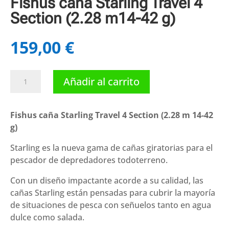
Fishus caña Starling Travel 4
Section (2.28 m14-42 g)
159,00
€
Fishus
Añadir al carrito
caña
Starling
Travel
Fishus caña Starling Travel 4 Section (2.28 m 14-42
4
g)
Section
Starling es la nueva gama de cañas giratorias para el
(2.28
pescador de depredadores todoterreno.
m14-
42
Con un diseño impactante acorde a su calidad, las
g)
cañas Starling están pensadas para cubrir la mayoría
cantidad
de situaciones de pesca con señuelos tanto en agua
dulce como salada.