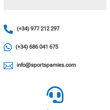

(+34) 977 212 297

(+34) 686 041 675

info@sportspamies.com
