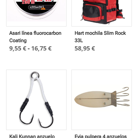
Asari línea fluorocarbon
Hart mochila Slim Rock
Coating
33L
Rango
9,55
€
-
16,75
€
58,95
€
de
precios:
desde
9,55 €
hasta
16,75 €
Kali Kunnan anzuelo
Evia pulpera 4 anzuelos