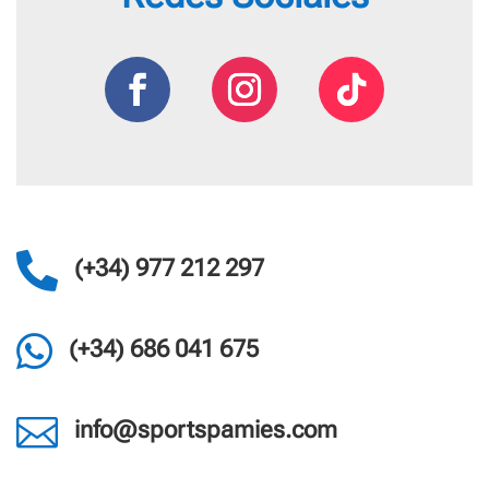

(+34) 977 212 297

(+34) 686 041 675

info@sportspamies.com