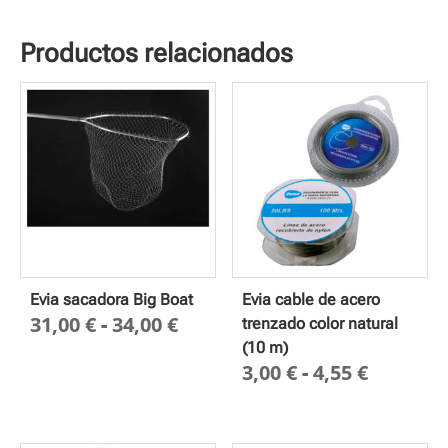
Productos relacionados
Evia sacadora Big Boat
Evia cable de acero
Rango
31,00
€
-
34,00
€
trenzado color natural
de
(10 m)
Rango
3,00
€
-
4,55
€
precios:
de
desde
precios
31,00 €