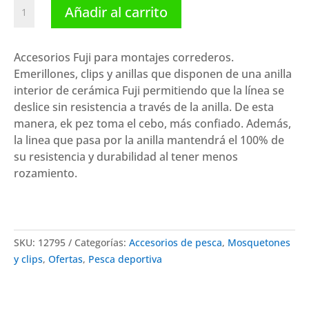
Fuji
Añadir al carrito
7,95 €.
4,95 €.
Grapa
Rig
SSM
Accesorios Fuji para montajes correderos.
SNAP
Emerillones, clips y anillas que disponen de una anilla
cantidad
interior de cerámica Fuji permitiendo que la línea se
deslice sin resistencia a través de la anilla. De esta
manera, ek pez toma el cebo, más confiado. Además,
la linea que pasa por la anilla mantendrá el 100% de
su resistencia y durabilidad al tener menos
rozamiento.
SKU:
12795
Categorías:
Accesorios de pesca
,
Mosquetones
y clips
,
Ofertas
,
Pesca deportiva