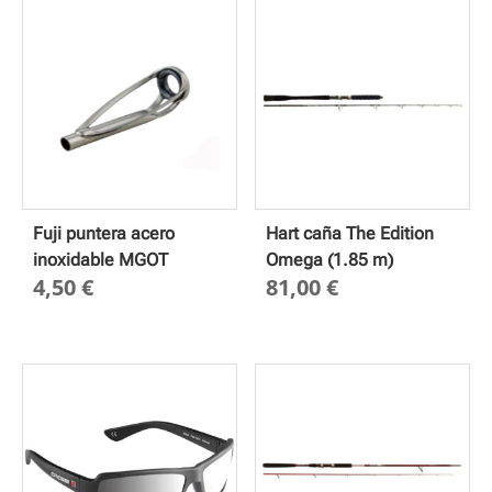
desde
hasta
3,00 €
34,00 €
hasta
4,55 €
Fuji puntera acero
Hart caña The Edition
inoxidable MGOT
Omega (1.85 m)
4,50
€
81,00
€