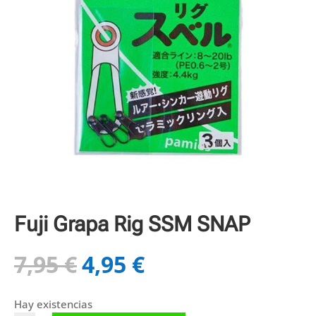
Fuji Grapa Rig SSM SNAP
7,95
€
4,95
€
El
El
precio
precio
original
actual
Hay existencias
era:
es: