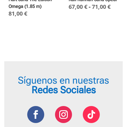
Rang
67,00
€
-
71,00
€
Omega (1.85 m)
81,00
€
de
preci
desd
67,00
hasta
71,00
Síguenos en nuestras
Redes Sociales