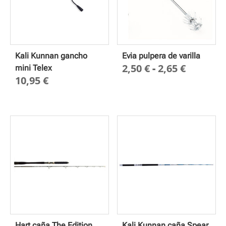
Kali Kunnan gancho
Evia pulpera de varilla
Rango
2,50
€
-
2,65
€
mini Telex
10,95
€
de
precios
desde
2,50 €
hasta
2,65 €
Hart caña The Edition
Kali Kunnan caña Spear