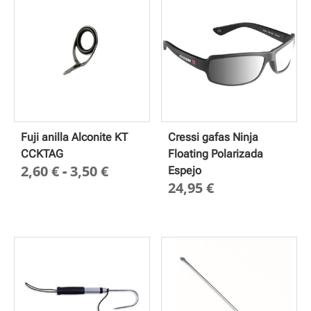
Fuji anilla Alconite KT
Cressi gafas Ninja
CCKTAG
Floating Polarizada
Rango
2,60
€
-
3,50
€
Espejo
24,95
€
de
precios:
desde
2,60 €
hasta
3,50 €