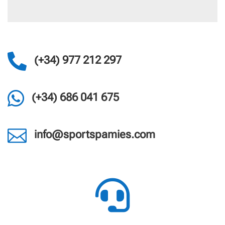

(+34) 977 212 297

(+34) 686 041 675

info@sportspamies.com
