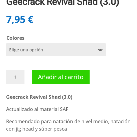
Geecrack Revival Shad (3.0)
7,95
€
Colores
Geecrack
Añadir al carrito
Revival
Shad
(3.0)
Geecrack Revival Shad (3.0)
cantidad
Actualizado al material SAF
Recomendado para natación de nivel medio, natación
con jig head y súper pesca