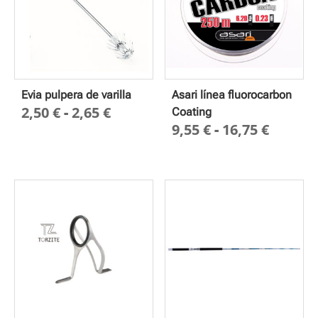
Evia pulpera de varilla
Asari línea fluorocarbon
Rango
2,50
€
-
2,65
€
Coating
Rango
9,55
€
-
16,75
€
de
de
precios:
precio
desde
desde
2,50 €
9,55 €
hasta
hasta
2,65 €
16,75 