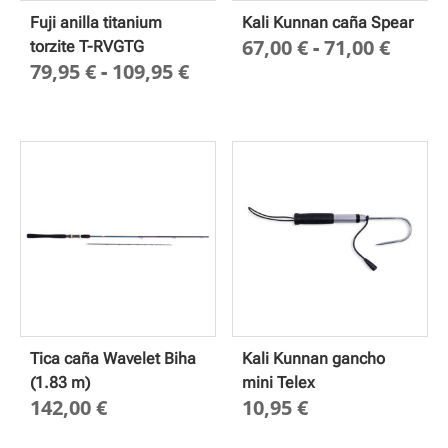
Fuji anilla titanium
Kali Kunnan caña Spear
Rang
67,00
€
-
71,00
€
torzite T-RVGTG
Rango
79,95
€
-
109,95
€
de
de
preci
precios:
desd
desde
67,00
79,95 €
hasta
hasta
71,00
109,95 €
Tica caña Wavelet Biha
Kali Kunnan gancho
(1.83 m)
mini Telex
142,00
€
10,95
€