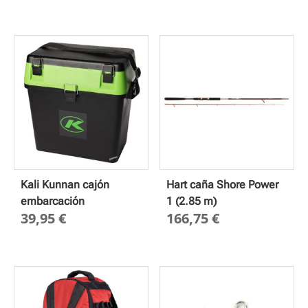
de
precios
desde
3,00 €
hasta
4,55 €
Kali Kunnan cajón
Hart caña Shore Power
embarcación
1 (2.85 m)
39,95
€
166,75
€