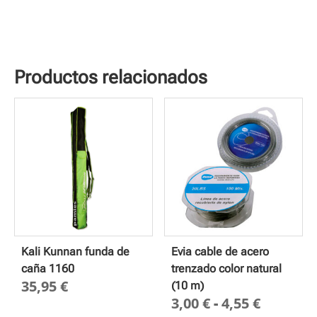
Productos relacionados
Kali Kunnan funda de
Evia cable de acero
caña 1160
trenzado color natural
35,95
€
(10 m)
Rango
3,00
€
-
4,55
€