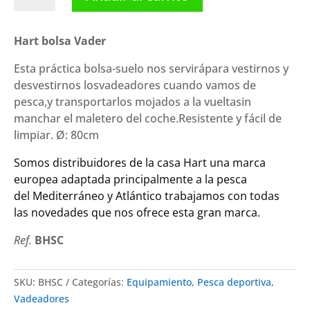
bolsa
Vader
cantidad
Hart bolsa Vader
Esta práctica bolsa-suelo nos servirápara vestirnos y
desvestirnos losvadeadores cuando vamos de
pesca,y transportarlos mojados a la vueltasin
manchar el maletero del coche.Resistente y fácil de
limpiar. Ø: 80cm
Somos distribuidores de la casa
Hart
una marca
europea adaptada principalmente a la pesca
del Mediterráneo y Atlántico trabajamos con todas
las novedades que nos ofrece esta gran marca.
Ref.
BHSC
SKU:
BHSC
Categorías:
Equipamiento
,
Pesca deportiva
,
Vadeadores