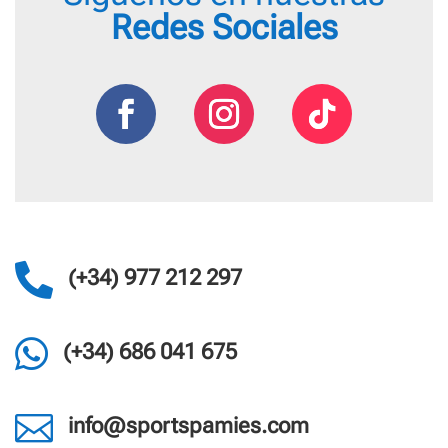
Redes Sociales

(+34) 977 212 297

(+34) 686 041 675

info@sportspamies.com