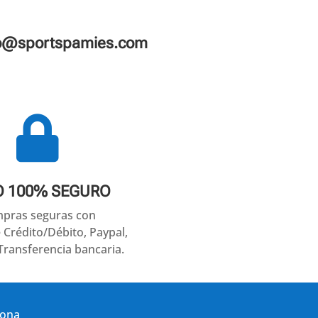
fo@sportspamies.com

O 100% SEGURO
pras seguras con
e Crédito/Débito, Paypal,
Transferencia bancaria.
gona