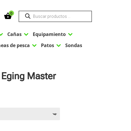
Búsqueda
0
de
productos
3
3
3
Cañas
Equipamiento
3
3
neas de pesca
Patos
Sondas
 Eging Master