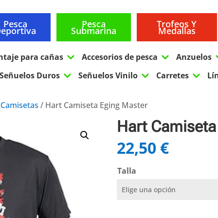
Pesca
Pesca
Trofeos Y
eportiva
Submarina
Medallas
3
3
ntaje para cañas
Accesorios de pesca
Anzuelos
3
3
3
Señuelos Duros
Señuelos Vinilo
Carretes
Lí
/
Camisetas
/ Hart Camiseta Eging Master
Hart Camiseta
22,50
€
Talla