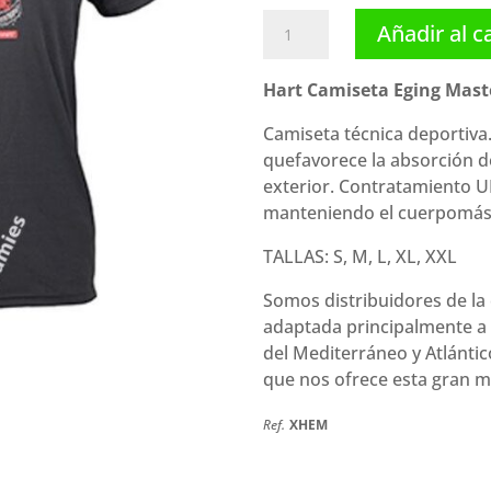
Hart
Añadir al c
Camiseta
Eging
Hart Camiseta Eging Mast
Master
cantidad
Camiseta técnica deportiva.
quefavorece la absorción de
exterior. Contratamiento U
manteniendo el cuerpomás 
TALLAS: S, M, L, XL, XXL
Somos distribuidores de la
adaptada principalmente a 
del Mediterráneo y Atlánti
que nos ofrece esta gran m
Ref.
XHEM