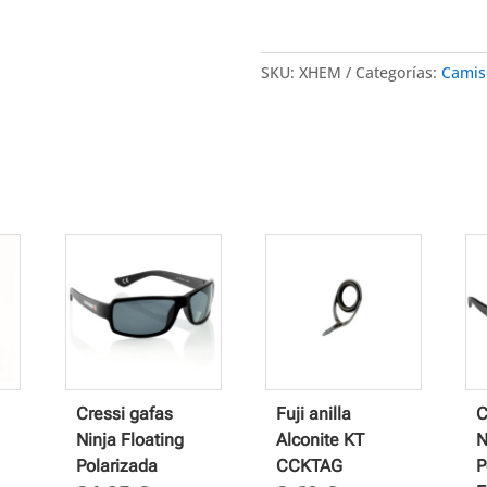
SKU:
XHEM
Categorías:
Camis
Cressi gafas
Fuji anilla
C
Ninja Floating
Alconite KT
N
Polarizada
CCKTAG
P