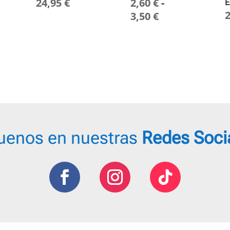
24,95
€
2,60
€
-
o
E
Rango
3,50
€
de
os:
precios:
desde
2,60 €
hasta
3,50 €
uenos en nuestras
Redes Soci