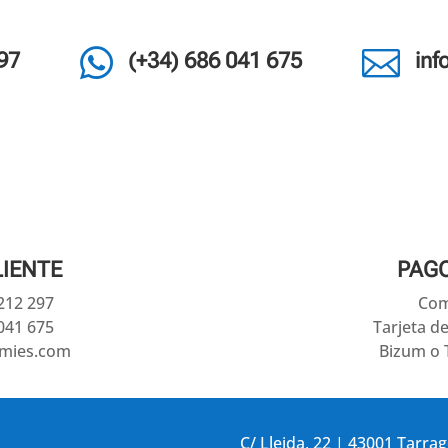


97
(+34) 686 041 675
in
LIENTE
PAG
 212 297
Com
041 675
Tarjeta d
amies.com
Bizum o 
C/ Lleida, 22 | 43001 Tarra