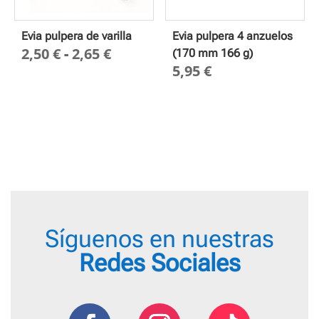
Evia pulpera de varilla
Evia pulpera 4 anzuelos
Rango
2,50
€
-
2,65
€
(170 mm 166 g)
5,95
€
de
precios:
desde
2,50 €
hasta
2,65 €
Síguenos en nuestras
Redes Sociales