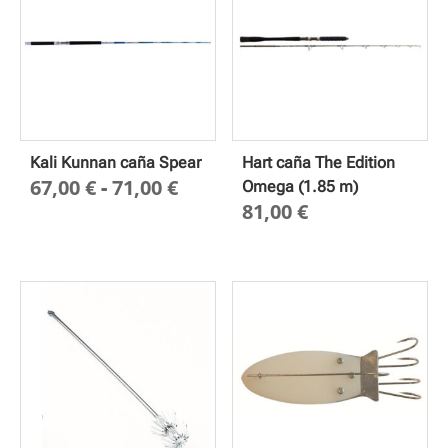
Kali Kunnan caña Spear
Hart caña The Edition
Rango
67,00
€
-
71,00
€
Omega (1.85 m)
81,00
€
de
precios:
desde
67,00 €
hasta
71,00 €