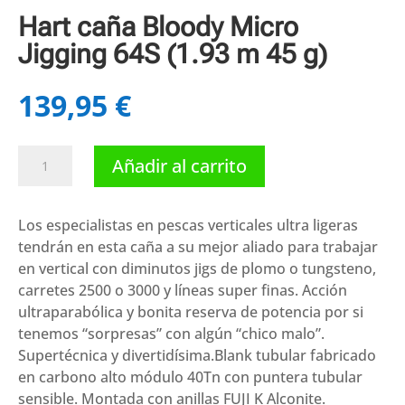
Hart caña Bloody Micro
Jigging 64S (1.93 m 45 g)
139,95
€
Hart
Añadir al carrito
caña
Bloody
Micro
Los especialistas en pescas verticales ultra ligeras
Jigging
tendrán en esta caña a su mejor aliado para trabajar
64S
en vertical con diminutos jigs de plomo o tungsteno,
(1.93
carretes 2500 o 3000 y líneas super finas. Acción
m
ultraparabólica y bonita reserva de potencia por si
45
tenemos “sorpresas” con algún “chico malo”.
g)
Supertécnica y divertidísima.Blank tubular fabricado
cantidad
en carbono alto módulo 40Tn con puntera tubular
sensible. Montada con anillas FUJI K Alconite.