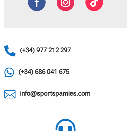

(+34) 977 212 297

(+34) 686 041 675

info@sportspamies.com
