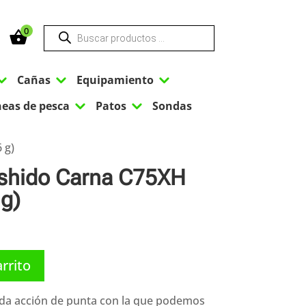
Búsqueda
0
de
productos
3
3
3
Cañas
Equipamiento
3
3
neas de pesca
Patos
Sondas
 g)
shido Carna C75XH
 g)
arrito
da acción de punta con la que podemos