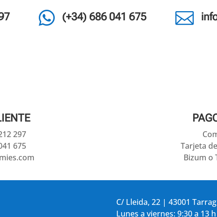


97
(+34) 686 041 675
in
LIENTE
PAG
 212 297
Com
041 675
Tarjeta d
amies.com
Bizum o 
C/ Lleida, 22 | 43001 Tarra
Lunes a viernes: 9:30 a 13 h