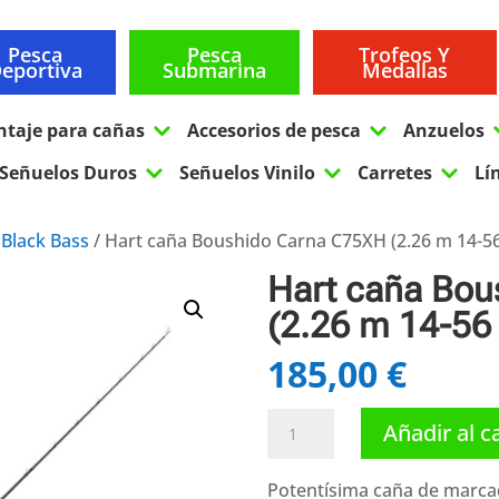
Pesca
Pesca
Trofeos Y
eportiva
Submarina
Medallas
3
3
ntaje para cañas
Accesorios de pesca
Anzuelos
3
3
3
Señuelos Duros
Señuelos Vinilo
Carretes
Lí
 Black Bass
/ Hart caña Boushido Carna C75XH (2.26 m 14-56
Hart caña Bou
(2.26 m 14-56
185,00
€
Hart
Añadir al c
caña
Boushido
Potentísima caña de marca