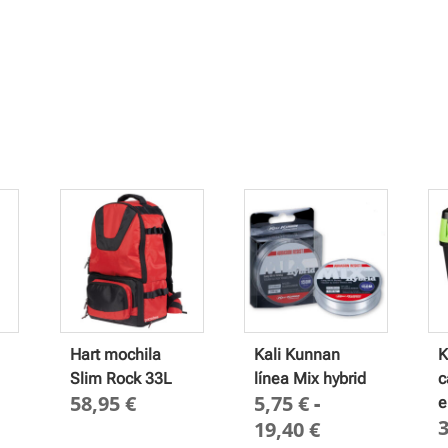
Hart mochila
Kali Kunnan
K
Slim Rock 33L
línea Mix hybrid
c
58,95
€
5,75
€
-
e
Rango
19,40
€