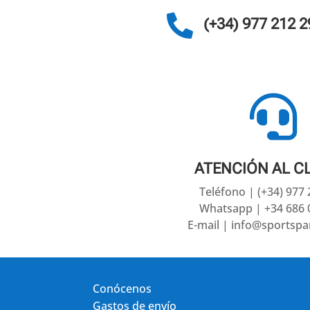

(+34) 977 212 2

ATENCIÓN AL C
Teléfono | (+34) 977
Whatsapp | +34 686 
E-mail | info@sportsp
Conócenos
Gastos de envío