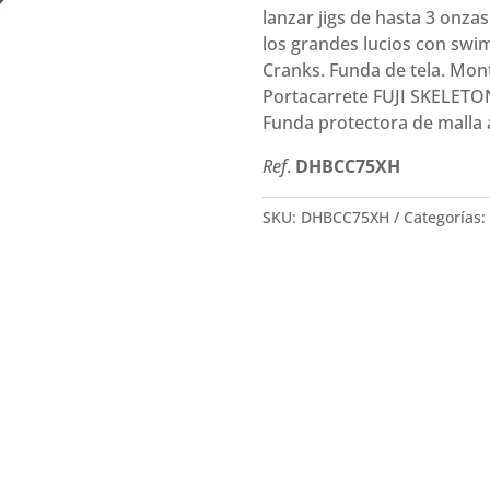
Carna
lanzar jigs de hasta 3 onza
C75XH
los grandes lucios con swim
(2.26
Cranks. Funda de tela. Mon
m
Portacarrete FUJI SKELETON
14-
Funda protectora de malla 
56
g)
Ref
.
DHBCC75XH
cantidad
SKU:
DHBCC75XH
Categorías: