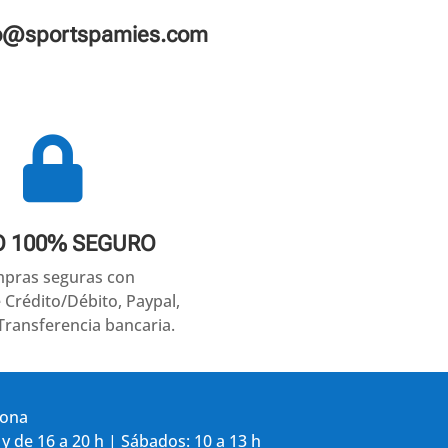
fo@sportspamies.com

O 100% SEGURO
pras seguras con
e Crédito/Débito, Paypal,
Transferencia bancaria.
gona
 y de 16 a 20 h | Sábados: 10 a 13 h