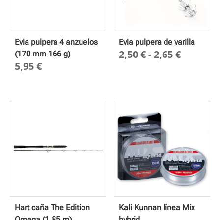
Evia pulpera 4 anzuelos
Evia pulpera de varilla
Rango
2,50
€
-
2,65
€
(170 mm 166 g)
5,95
€
de
precios
desde
2,50 €
hasta
2,65 €
Hart caña The Edition
Kali Kunnan línea Mix
Omega (1.85 m)
hybrid