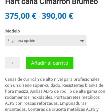
Hart caña Cimarron Brumeo
375,00
€
390,00
€
Rango
-
de
precios:
Modelo
desde
375,00 €
hasta
390,00 €
Hart
Añadir al carrito
caña
Cimarron
Brumeo
Cañas de curricán de alto nivel para profesionales,
cantidad
con un diseño super-cuidado. Resistentes blanks de
fibra maciza. Anillas ALPS de rodillo de alta gama con
rodamientos inoxidables. Portacarretes metálicos
ALPS con roscas reforzadas. Empuñaduras
encintadas. Conteras de cruceta metálicas ALPS y