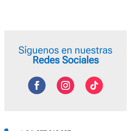
desde
79,9
3,00 €
hast
hasta
109,
4,55 €
Síguenos en nuestras
Redes Sociales