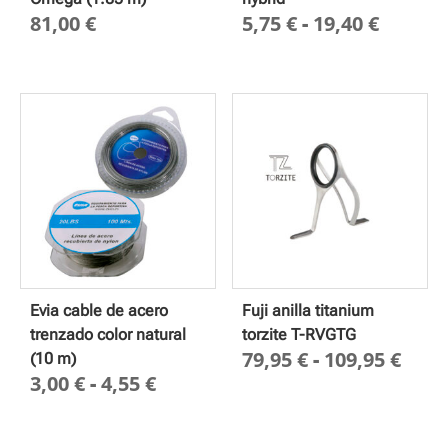
Rango
81,00
€
5,75
€
-
19,40
€
de
precio
desde
5,75 €
hasta
19,40 
Evia cable de acero
Fuji anilla titanium
trenzado color natural
torzite T-RVGTG
Ran
79,95
€
-
109,95
€
(10 m)
Rango
3,00
€
-
4,55
€
de
de
prec
precios:
des