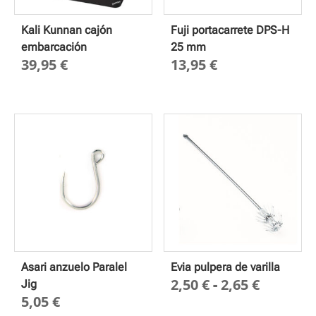
Kali Kunnan cajón
Fuji portacarrete DPS-H
embarcación
25 mm
39,95
€
13,95
€
Asari anzuelo Paralel
Evia pulpera de varilla
Rango
2,50
€
-
2,65
€
Jig
5,05
€
de