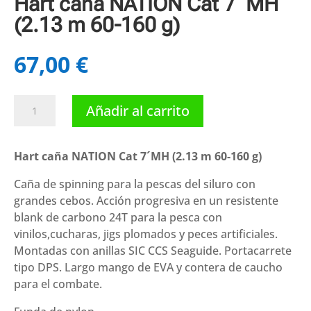
Hart caña NATION Cat 7´MH
(2.13 m 60-160 g)
67,00
€
Hart
Añadir al carrito
caña
NATION
Cat
Hart caña NATION Cat 7´MH (2.13 m 60-160 g)
7
Caña de spinning para la pescas del siluro con
´MH
grandes cebos. Acción progresiva en un resistente
(2.13
blank de carbono 24T para la pesca con
m
vinilos,cucharas, jigs plomados y peces artificiales.
60-
Montadas con anillas SIC CCS Seaguide. Portacarrete
160
tipo DPS. Largo mango de EVA y contera de caucho
g)
para el combate.
cantidad