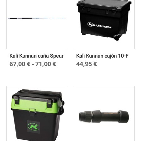
Kali Kunnan caña Spear
Kali Kunnan cajón 10-F
Rango
67,00
€
-
71,00
€
44,95
€
de
precios:
desde
67,00 €
hasta
71,00 €