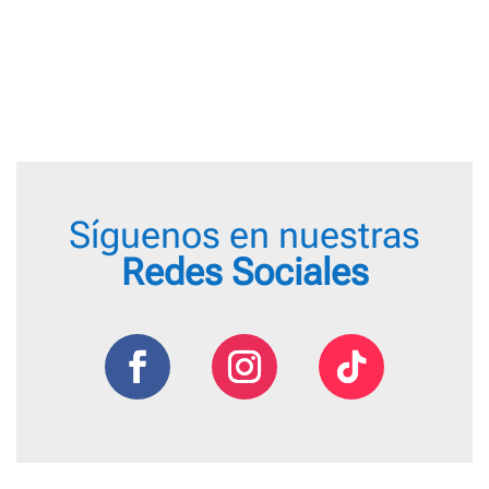
precios
desde
2,50 €
hasta
2,65 €
Síguenos en nuestras
Redes Sociales