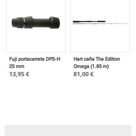
3,00 €
hasta
hasta
16,75 
4,55 €
Fuji portacarrete DPS-H
Hart caña The Edition
25 mm
Omega (1.85 m)
13,95
€
81,00
€