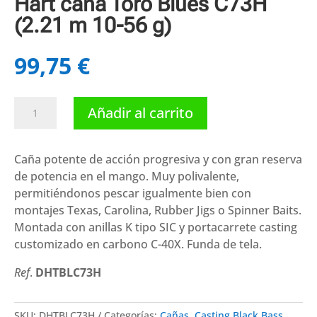
Hart caña Toro Blues C73H
(2.21 m 10-56 g)
99,75
€
Hart
Añadir al carrito
caña
Toro
Blues
Caña potente de acción progresiva y con gran reserva
C73H
de potencia en el mango. Muy polivalente,
(2.21
permitiéndonos pescar igualmente bien con
m
montajes Texas, Carolina, Rubber Jigs o Spinner Baits.
10-
Montada con anillas K tipo SIC y portacarrete casting
56
customizado en carbono C-40X. Funda de tela.
g)
Ref
.
DHTBLC73H
cantidad
SKU:
DHTBLC73H
Categorías:
Cañas
,
Casting Black Bass
,