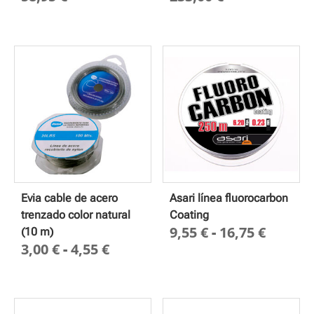
Evia cable de acero
Asari línea fluorocarbon
trenzado color natural
Coating
Rango
9,55
€
-
16,75
€
(10 m)
Rango
3,00
€
-
4,55
€
de
de
precio
precios:
desde
desde
9,55 €