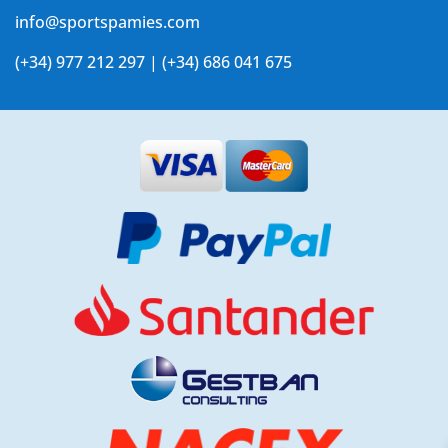
info@sportspamies.com
(+34) 977 212 297 | (+34) 686 041 675