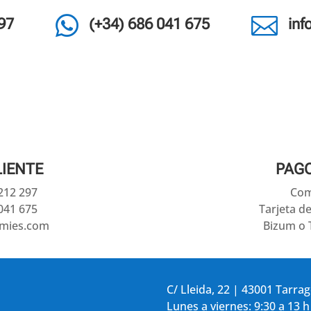


97
(+34) 686 041 675
in
LIENTE
PAG
 212 297
Com
041 675
Tarjeta d
amies.com
Bizum o 
C/ Lleida, 22 | 43001 Tarra
Lunes a viernes: 9:30 a 13 h