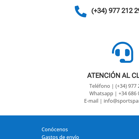

(+34) 977 212 2

ATENCIÓN AL C
Teléfono | (+34) 977
Whatsapp | +34 686 
E-mail | info@sportsp
Conócenos
Gastos de envío