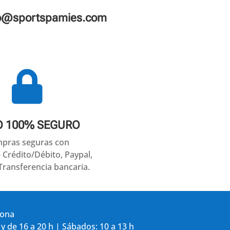
fo@sportspamies.com

O 100% SEGURO
pras seguras con
e Crédito/Débito, Paypal,
Transferencia bancaria.
gona
 y de 16 a 20 h | Sábados: 10 a 13 h