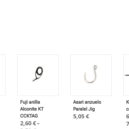
Fuji anilla
Asari anzuelo
K
Alconite KT
Paralel Jig
c
5,05
€
CCKTAG
2,60
€
-