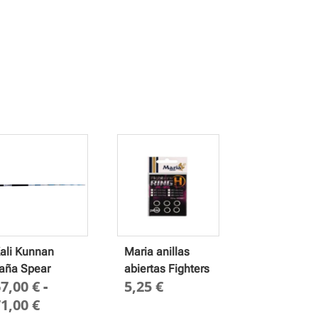
ali Kunnan
Maria anillas
aña Spear
abiertas Fighters
67,00
€
-
5,25
€
Rango
71,00
€