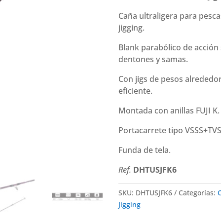
U-
Slow
Caña ultraligera para pescas
Jig
jigging.
FK
Blank parabólico de acción 
6S
dentones y samas.
(1.83
m
Con jigs de pesos alrededo
30-
eficiente.
120
g)
Montada con anillas FUJI K.
cantidad
Portacarrete tipo VSSS+TVS
Funda de tela.
Ref.
DHTUSJFK6
SKU:
DHTUSJFK6
Categorías:
Jigging