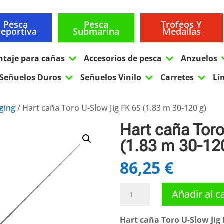
Pesca
Pesca
Trofeos Y
eportiva
Submarina
Medallas
3
3
ntaje para cañas
Accesorios de pesca
Anzuelos
3
3
3
Señuelos Duros
Señuelos Vinilo
Carretes
Lí
gging
/ Hart caña Toro U-Slow Jig FK 6S (1.83 m 30-120 g)
Hart caña Toro
(1.83 m 30-12
86,25
€
Hart
Añadir al c
caña
Toro
Hart caña Toro U-Slow Jig 