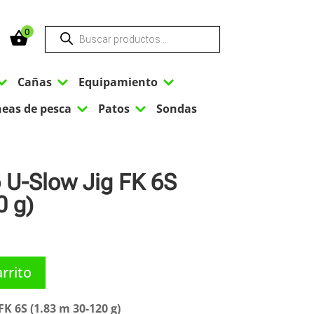
Búsqueda
0
de
productos
3
3
3
Cañas
Equipamiento
3
3
neas de pesca
Patos
Sondas
 U-Slow Jig FK 6S
0 g)
arrito
FK 6S (1.83 m 30-120 g)