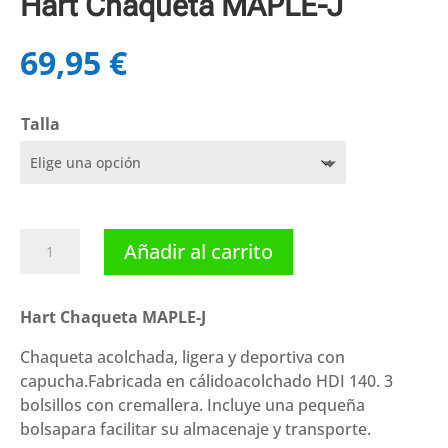
Hart Chaqueta MAPLE-J
69,95
€
Talla
Hart
Añadir al carrito
Chaqueta
MAPLE-
J
Hart Chaqueta MAPLE-J
cantidad
Chaqueta acolchada, ligera y deportiva con
capucha.Fabricada en cálidoacolchado HDI 140. 3
bolsillos con cremallera. Incluye una pequeña
bolsapara facilitar su almacenaje y transporte.