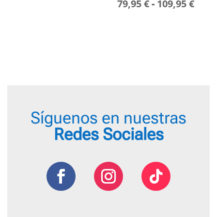
Ran
79,95
€
-
109,95
€
de
de
precios:
prec
desde
des
2,50 €
79,9
hasta
hast
2,65 €
109,
Síguenos en nuestras
Redes Sociales