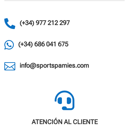

(+34) 977 212 297

(+34) 686 041 675

info@sportspamies.com

ATENCIÓN AL CLIENTE