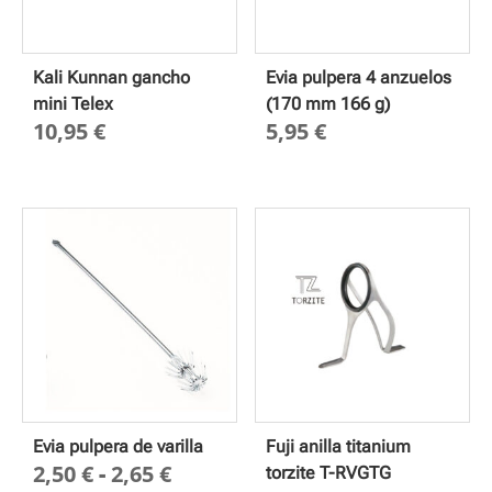
Kali Kunnan gancho
Evia pulpera 4 anzuelos
mini Telex
(170 mm 166 g)
10,95
€
5,95
€
Evia pulpera de varilla
Fuji anilla titanium
Rango
2,50
€
-
2,65
€
torzite T-RVGTG