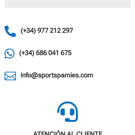

(+34) 977 212 297

(+34) 686 041 675

info@sportspamies.com

ATENCIÓN AL CLIENTE