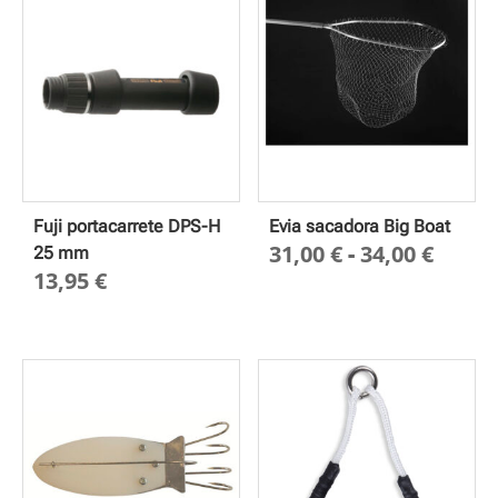
Fuji portacarrete DPS-H
Evia sacadora Big Boat
Rang
31,00
€
-
34,00
€
25 mm
13,95
€
de
preci
desd
31,00
hasta
34,00