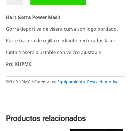
Gorra
Power
Mesh
Hart Gorra Power Mesh
cantidad
Gorra deportiva de visera curva con logo bordado.
Parte trasera de rejilla mediante perforados láser.
Cinta trasera ajustable con velcro ajustable
Ref.
XHPMC
SKU:
XHPMC
Categorías:
Equipamiento
,
Pesca deportiva
Productos relacionados