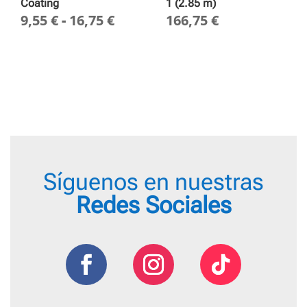
Coating
1 (2.85 m)
Rango
9,55
€
-
16,75
€
166,75
€
de
precios:
desde
9,55 €
hasta
16,75 €
Síguenos en nuestras
Redes Sociales