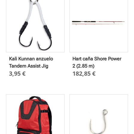
2,60 €
79,9
hasta
hast
3,50 €
109,
Kali Kunnan anzuelo
Hart caña Shore Power
Tandem Assist Jig
2 (2.85 m)
3,95
€
182,85
€