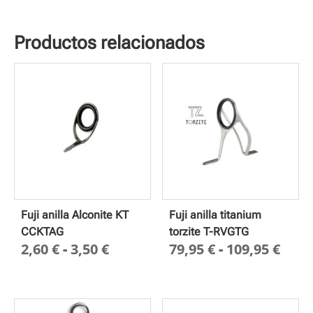
Productos relacionados
Fuji anilla Alconite KT
Fuji anilla titanium
CCKTAG
torzite T-RVGTG
Rango
Ran
2,60
€
-
3,50
€
79,95
€
-
109,95
€
de
de
precios:
prec
desde
des