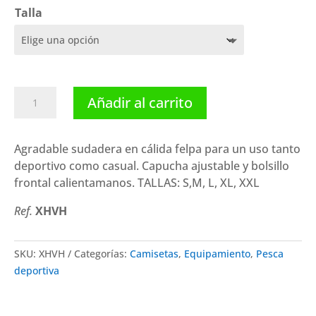
Talla
Hart
Añadir al carrito
Sudadera
Vintage-
h
Agradable sudadera en cálida felpa para un uso tanto
Hoodie
deportivo como casual. Capucha ajustable y bolsillo
cantidad
frontal calientamanos. TALLAS: S,M, L, XL, XXL
Ref.
XHVH
SKU:
XHVH
Categorías:
Camisetas
,
Equipamiento
,
Pesca
deportiva