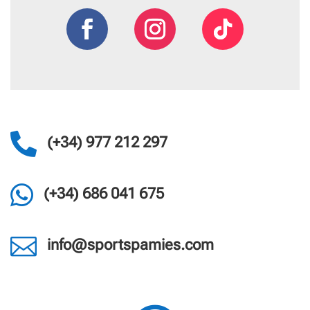

(+34) 977 212 297

(+34) 686 041 675

info@sportspamies.com