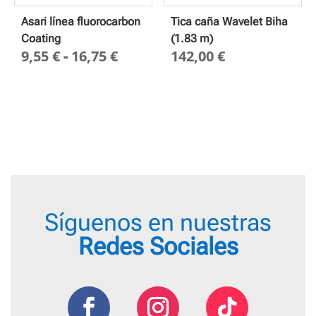
Asari línea fluorocarbon
Tica caña Wavelet Biha
Coating
(1.83 m)
Rango
9,55
€
-
16,75
€
142,00
€
de
precios:
desde
9,55 €
hasta
16,75 €
Síguenos en nuestras
Redes Sociales