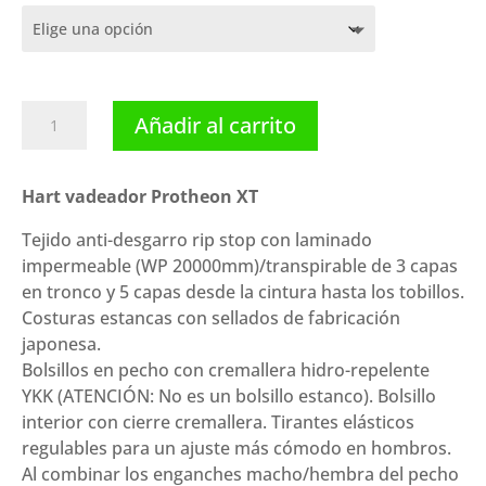
Hart
Añadir al carrito
vadeador
Protheon
XT
Hart vadeador Protheon XT
cantidad
Tejido anti-desgarro rip stop con laminado
impermeable (WP 20000mm)/transpirable de 3 capas
en tronco y 5 capas desde la cintura hasta los tobillos.
Costuras estancas con sellados de fabricación
japonesa.
Bolsillos en pecho con cremallera hidro-repelente
YKK (ATENCIÓN: No es un bolsillo estanco). Bolsillo
interior con cierre cremallera. Tirantes elásticos
regulables para un ajuste más cómodo en hombros.
Al combinar los enganches macho/hembra del pecho