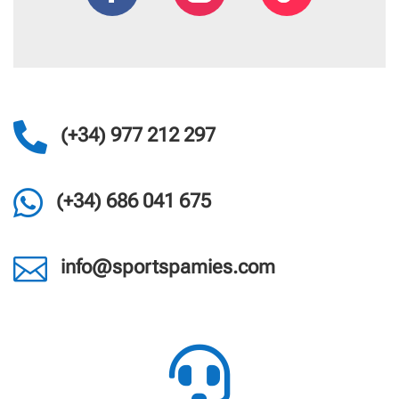

(+34) 977 212 297

(+34) 686 041 675

info@sportspamies.com
