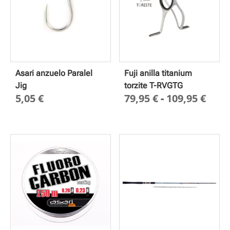
Asari anzuelo Paralel
Fuji anilla titanium
Jig
torzite T-RVGTG
Ran
5,05
€
79,95
€
-
109,95
€
de
prec
des
79,9
hast
109,