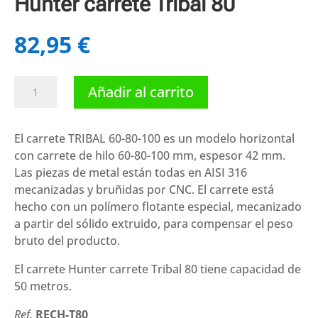
Hunter carrete Tribal 80
82,95
€
Hunter
Añadir al carrito
carrete
Tribal
80
El carrete TRIBAL 60-80-100 es un modelo horizontal
cantidad
con carrete de hilo 60-80-100 mm, espesor 42 mm.
Las piezas de metal están todas en AISI 316
mecanizadas y bruñidas por CNC. El carrete está
hecho con un polímero flotante especial, mecanizado
a partir del sólido extruido, para compensar el peso
bruto del producto.
El carrete Hunter carrete Tribal 80 tiene capacidad de
50 metros.
Ref.
RECH-T80