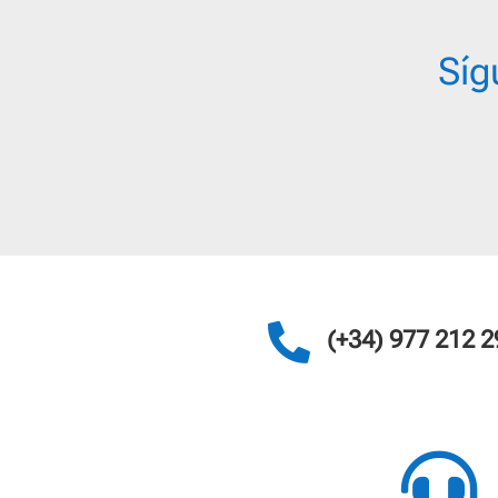
Síg

(+34) 977 212 2
