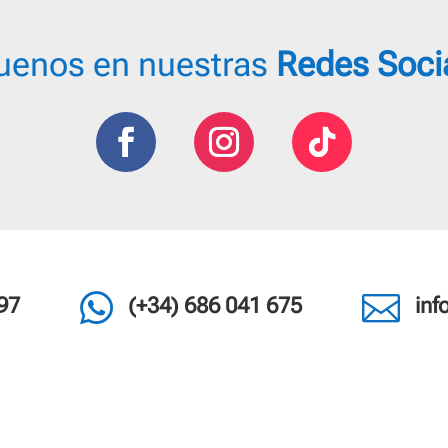
uenos en nuestras
Redes Soci


97
(+34) 686 041 675
in