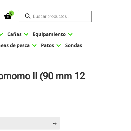
Búsqueda
0
de
productos
3
3
3
Cañas
Equipamiento
3
3
neas de pesca
Patos
Sondas
Komomo II (90 mm 12