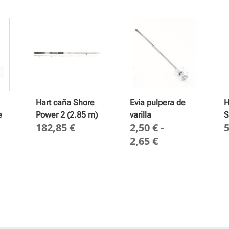
Hart caña Shore
Evia pulpera de
H
e
Power 2 (2.85 m)
varilla
S
182,85
€
2,50
€
-
Rango
2,65
€
de
precios:
desde
2,50 €
hasta
2,65 €