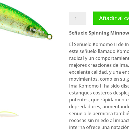
Ima
Añadir al c
señuelo
Komomo
Señuelo Spinning Minnow 
II
(90
El Señuelo Komomo II de Im
mm
este señuelo llamado Komom
12
radical y un comportamient
g)
mejores creaciones de Ima,
cantidad
excelente calidad, y una en
movimientos, como en su gr
Ima Komomo II ha sido dise
estanques costeros despleg
potentes, que rápidamente 
depredadores, aumentando 
señuelo le permitirá también
rocosas sin miedo al impac
interna ofrece una natació