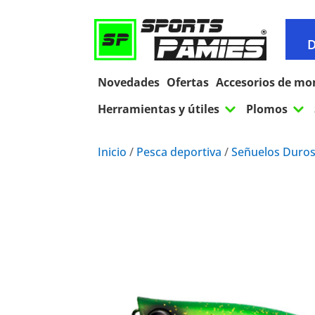
D
Novedades
Ofertas
Accesorios de mo
3
3
Herramientas y útiles
Plomos
Inicio
/
Pesca deportiva
/
Señuelos Duro