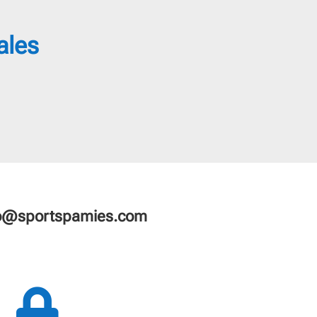
ales
fo@sportspamies.com
