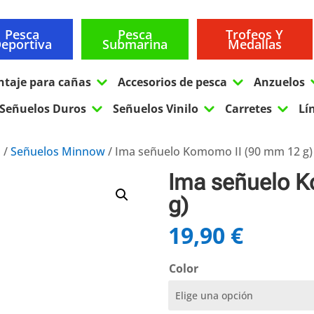
Pesca
Pesca
Trofeos Y
eportiva
Submarina
Medallas
3
3
ntaje para cañas
Accesorios de pesca
Anzuelos
3
3
3
Señuelos Duros
Señuelos Vinilo
Carretes
Lí
s
/
Señuelos Minnow
/ Ima señuelo Komomo II (90 mm 12 g)
Ima señuelo 
g)
19,90
€
Color