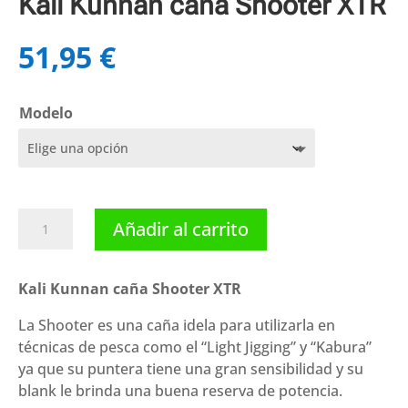
Kali Kunnan caña Shooter XTR
51,95
€
Modelo
Kali
Añadir al carrito
Kunnan
caña
Shooter
Kali Kunnan caña Shooter XTR
XTR
La Shooter es una caña idela para utilizarla en
cantidad
técnicas de pesca como el “Light Jigging” y “Kabura”
ya que su puntera tiene una gran sensibilidad y su
blank le brinda una buena reserva de potencia.