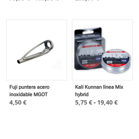
de
precios:
desde
79,95 €
hasta
109,95 €
Fuji puntera acero
Kali Kunnan línea Mix
inoxidable MGOT
hybrid
Rango
4,50
€
5,75
€
-
19,40
€
de
precio
desde
5,75 €