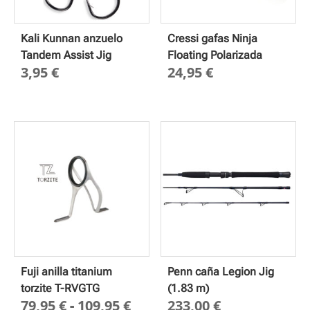
Kali Kunnan anzuelo
Cressi gafas Ninja
Tandem Assist Jig
Floating Polarizada
3,95
€
24,95
€
Fuji anilla titanium
Penn caña Legion Jig
torzite T-RVGTG
(1.83 m)
Rango
79,95
€
-
109,95
€
233,00
€