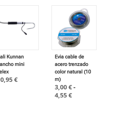
ali Kunnan
Evia cable de
ancho mini
acero trenzado
elex
color natural (10
10,95
€
m)
3,00
€
-
Rango
4,55
€
de
precios:
desde
3,00 €
hasta