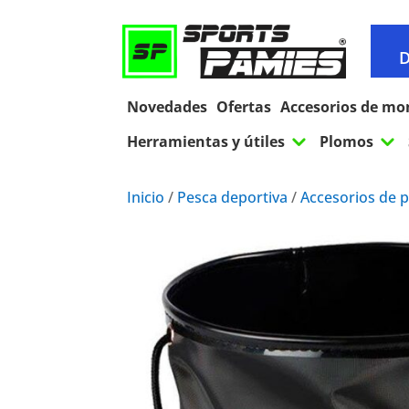
D
Novedades
Ofertas
Accesorios de mo
3
3
Herramientas y útiles
Plomos
Inicio
/
Pesca deportiva
/
Accesorios de 