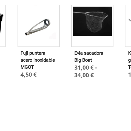
Fuji puntera
Evia sacadora
K
acero inoxidable
Big Boat
g
31,00
€
-
MGOT
T
4,50
€
Rango
34,00
€
de
precios:
desde
31,00 €
hasta
34,00 €