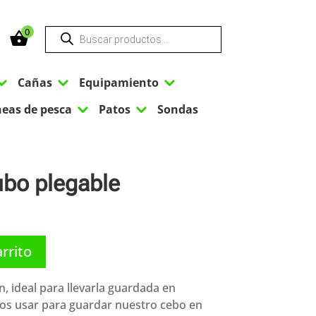
Búsqueda
0
de
productos
3
3
3
Cañas
Equipamiento
3
3
neas de pesca
Patos
Sondas
ubo plegable
arrito
, ideal para llevarla guardada en
os usar para guardar nuestro cebo en