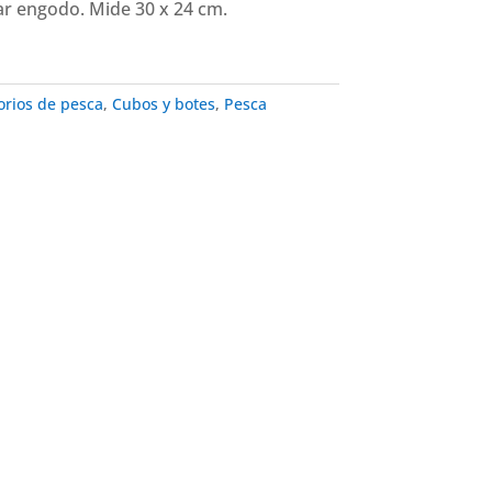
r engodo. Mide 30 x 24 cm.
orios de pesca
,
Cubos y botes
,
Pesca