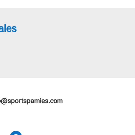
4,55 €
ales
fo@sportspamies.com