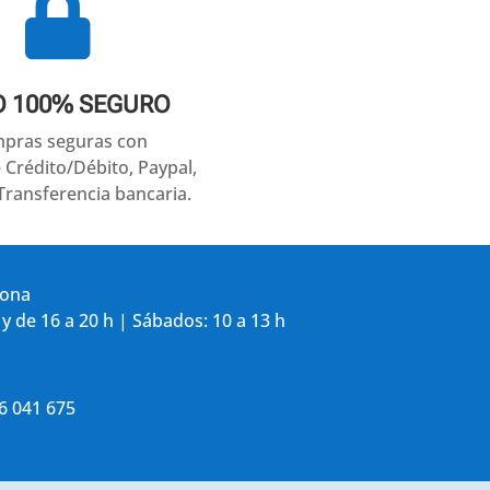

O 100% SEGURO
pras seguras con
e Crédito/Débito, Paypal,
Transferencia bancaria.
gona
 y de 16 a 20 h | Sábados: 10 a 13 h
86 041 675