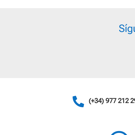
Síg

(+34) 977 212 2