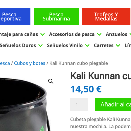
Pesca
Pesca
Trofeos Y
eportiva
Submarina
Medallas
3
3
ntaje para cañas
Accesorios de pesca
Anzuelos
3
3
3
Señuelos Duros
Señuelos Vinilo
Carretes
Lí
pesca
/
Cubos y botes
/ Kali Kunnan cubo plegable
Kali Kunnan c
14,50
€
Kali
Añadir al c
Kunnan
cubo
Cubeta plegable Kali Kunnan
plegable
nuestra mochila. La podem
cantidad