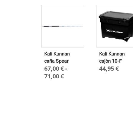
Kali Kunnan
Kali Kunnan
caña Spear
cajón 10-F
67,00
€
-
44,95
€
Rango
71,00
€
de
precios:
desde
67,00 €
hasta
71,00 €