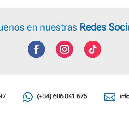
uenos en nuestras
Redes Soci


97
(+34) 686 041 675
in