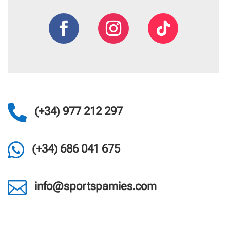

(+34) 977 212 297

(+34) 686 041 675

info@sportspamies.com