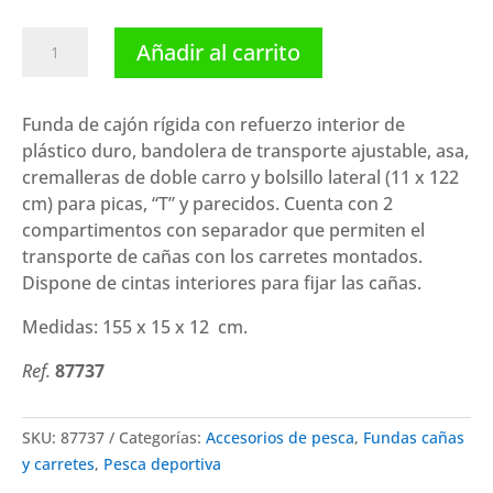
Kali
Añadir al carrito
Kunnan
funda
150
Funda de cajón rígida con refuerzo interior de
Expanded
plástico duro, bandolera de transporte ajustable, asa,
cantidad
cremalleras de doble carro y bolsillo lateral (11 x 122
cm) para picas, “T” y parecidos. Cuenta con 2
compartimentos con separador que permiten el
transporte de cañas con los carretes montados.
Dispone de cintas interiores para fijar las cañas.
Medidas: 155 x 15 x 12 cm.
Ref.
87737
SKU:
87737
Categorías:
Accesorios de pesca
,
Fundas cañas
y carretes
,
Pesca deportiva