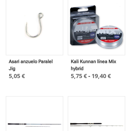
2,50 €
hasta
2,65 €
Asari anzuelo Paralel
Kali Kunnan línea Mix
Jig
hybrid
Rango
5,05
€
5,75
€
-
19,40
€
de
precio
desde
5,75 €
hasta
19,40 