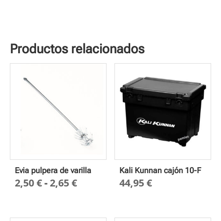
Productos relacionados
Evia pulpera de varilla
Kali Kunnan cajón 10-F
Rango
2,50
€
-
2,65
€
44,95
€
de
precios:
desde