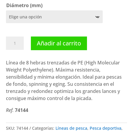
Diámetro (mm)
Kali
Añadir al carrito
Kunnan
Track
8x
Línea de 8 hebras trenzadas de PE (High Molecular
Orange
Weight Polyethylene). Máxima resistencia,
(150
sensibilidad y mínima elongación. Ideal para pescas
m)
de fondo, spinning y eging. Su consistencia en el
cantidad
trenzado y redondez optimiza los grandes lances y
consigue máximo control de la picada.
Ref.
74144
SKU:
74144
Categorías:
Líneas de pesca
,
Pesca deportiva
,