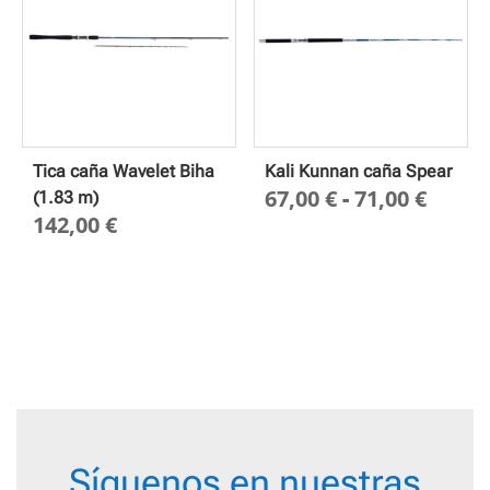
Tica caña Wavelet Biha
Kali Kunnan caña Spear
Rang
67,00
€
-
71,00
€
(1.83 m)
142,00
€
de
preci
desd
67,00
hasta
71,00
Síguenos en nuestras