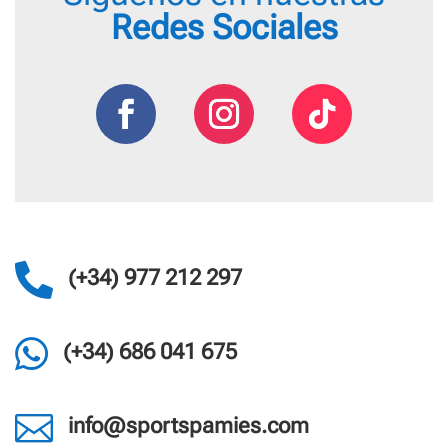
Redes Sociales

(+34) 977 212 297

(+34) 686 041 675

info@sportspamies.com