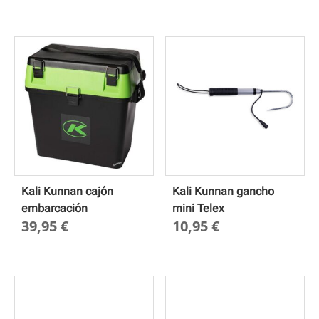
de
precios:
desde
2,60 €
hasta
3,50 €
Kali Kunnan cajón
Kali Kunnan gancho
embarcación
mini Telex
39,95
€
10,95
€