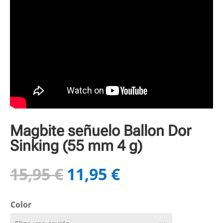
Magbite señuelo Ballon Dor
Sinking (55 mm 4 g)
15,95
€
11,95
€
El
El
precio
precio
original
actual
Color
era:
es:
15,95 €.
11,95 €.