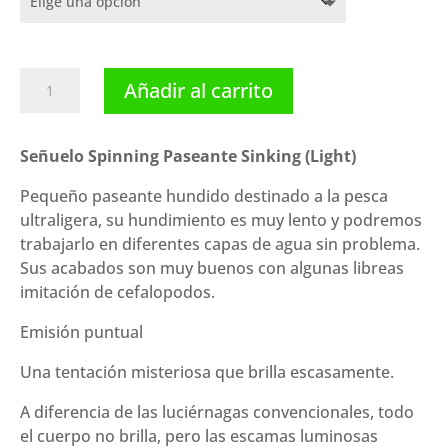
Magbite
Añadir al carrito
señuelo
Ballon
Dor
Señuelo Spinning Paseante Sinking (Light)
Sinking
Pequeño paseante hundido destinado a la pesca
(55
ultraligera, su hundimiento es muy lento y podremos
mm
trabajarlo en diferentes capas de agua sin problema.
4
Sus acabados son muy buenos con algunas libreas
g)
imitación de cefalopodos.
cantidad
Emisión puntual
Una tentación misteriosa que brilla escasamente.
A diferencia de las luciérnagas convencionales, todo
el cuerpo no brilla, pero las escamas luminosas