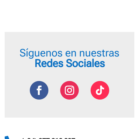
desde
9,55 €
hasta
16,75 €
Síguenos en nuestras
Redes Sociales