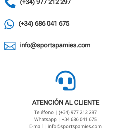

(+34) 977 212 297

(+34) 686 041 675

info@sportspamies.com

ATENCIÓN AL CLIENTE
Teléfono | (+34) 977 212 297
Whatsapp | +34 686 041 675
E-mail | info@sportspamies.com