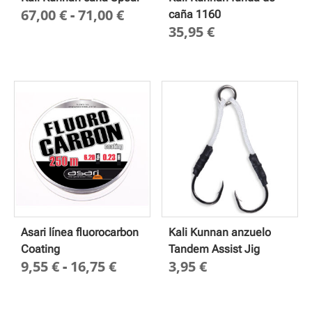
Rango
67,00
€
-
71,00
€
caña 1160
35,95
€
de
precios:
desde
67,00 €
hasta
71,00 €
Asari línea fluorocarbon
Kali Kunnan anzuelo
Coating
Tandem Assist Jig
Rango
9,55
€
-
16,75
€
3,95
€
de
precios: