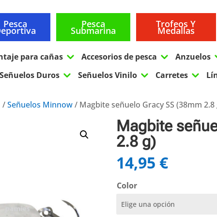
Pesca
Pesca
Trofeos Y
eportiva
Submarina
Medallas
3
3
ntaje para cañas
Accesorios de pesca
Anzuelos
3
3
3
Señuelos Duros
Señuelos Vinilo
Carretes
Lí
s
/
Señuelos Minnow
/ Magbite señuelo Gracy SS (38mm 2.8 
Magbite señu
2.8 g)
14,95
€
Color