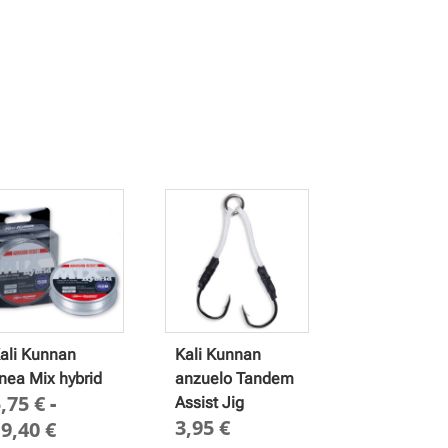
ali Kunnan
Kali Kunnan
ínea Mix hybrid
anzuelo Tandem
5,75
€
-
Assist Jig
3,95
€
Rango
19,40
€