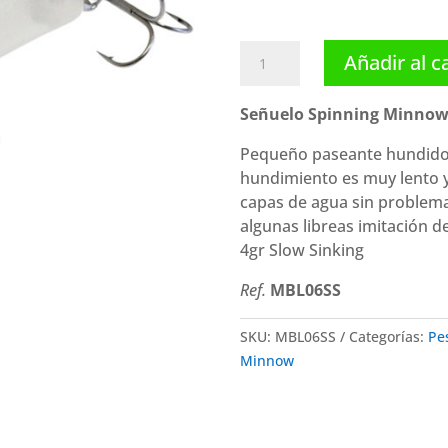
Magbite
Añadir al c
señuelo
Gracy
Señuelo Spinning Minnow 
SS
(38mm
Pequeño paseante hundido d
2.8
hundimiento es muy lento y
g)
capas de agua sin problem
cantidad
algunas libreas imitación 
4gr
Slow Sinking
Ref.
MBL06SS
SKU:
MBL06SS
Categorías:
Pe
Minnow