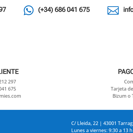


97
(+34) 686 041 675
in
LIENTE
PAG
 212 297
Com
041 675
Tarjeta d
amies.com
Bizum o 
C/ Lleida, 22 | 43001 Tarra
Lunes a viernes: 9:30 a 13 h