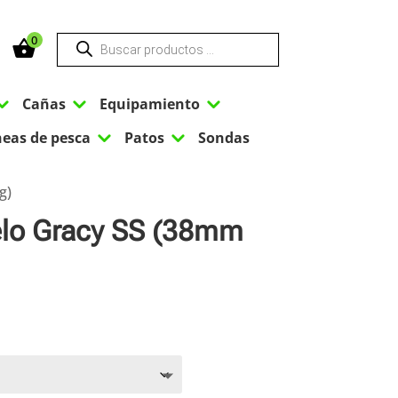
Búsqueda
0
de
productos
3
3
3
Cañas
Equipamiento
3
3
neas de pesca
Patos
Sondas
g)
elo Gracy SS (38mm