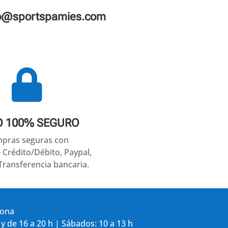
fo@sportspamies.com

O 100% SEGURO
pras seguras con
e Crédito/Débito, Paypal,
Transferencia bancaria.
gona
 y de 16 a 20 h | Sábados: 10 a 13 h