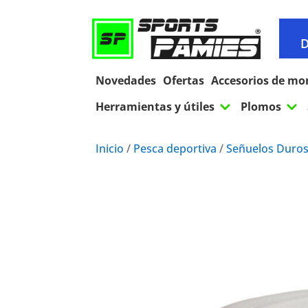
D
Novedades
Ofertas
Accesorios de mo
3
3
Herramientas y útiles
Plomos
Inicio
/
Pesca deportiva
/
Señuelos Duro