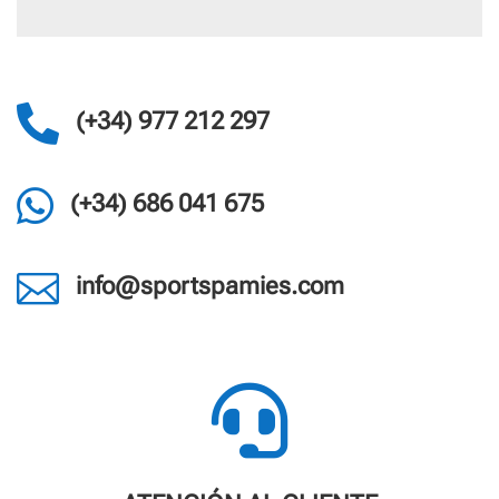

(+34) 977 212 297

(+34) 686 041 675

info@sportspamies.com
