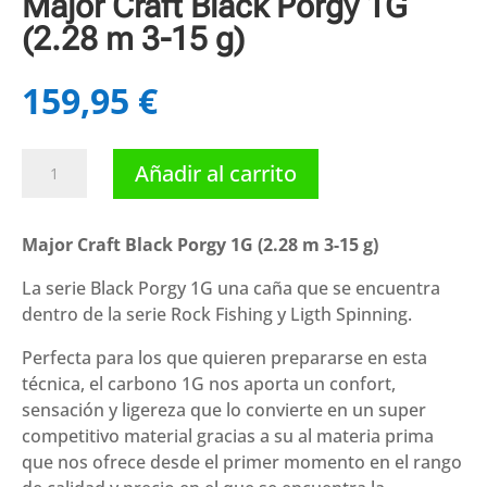
Major Craft Black Porgy 1G
(2.28 m 3-15 g)
159,95
€
Major
Añadir al carrito
Craft
Black
Porgy
Major Craft Black Porgy 1G (2.28 m 3-15 g)
1G
La serie Black Porgy 1G una caña que se encuentra
(2.28
dentro de la serie Rock Fishing y Ligth Spinning.
m
3-
Perfecta para los que quieren prepararse en esta
15
técnica, el carbono 1G nos aporta un confort,
g)
sensación y ligereza que lo convierte en un super
cantidad
competitivo material gracias a su al materia prima
que nos ofrece desde el primer momento en el rango