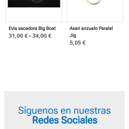
Evia sacadora Big Boat
Asari anzuelo Paralel
Rango
31,00
€
-
34,00
€
Jig
5,05
€
de
precios:
desde
31,00 €
hasta
34,00 €
Síguenos en nuestras
Redes Sociales