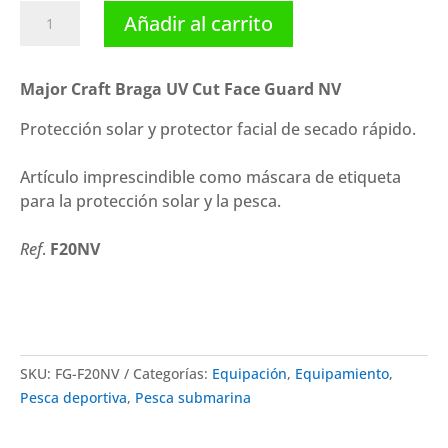
Major
Añadir al carrito
Craft
Braga
UV
Major Craft Braga UV Cut Face Guard NV
Cut
Protección solar y protector facial de secado rápido.
Face
Guard
Artículo imprescindible como máscara de etiqueta
NV
para la protección solar y la pesca.
cantidad
Ref
.
F20NV
SKU:
FG-F20NV
Categorías:
Equipación
,
Equipamiento
,
Pesca deportiva
,
Pesca submarina