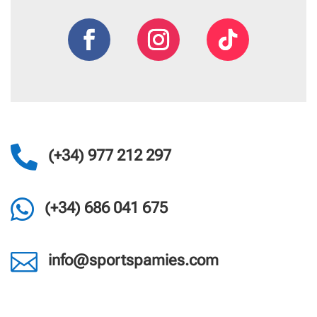

(+34) 977 212 297

(+34) 686 041 675

info@sportspamies.com