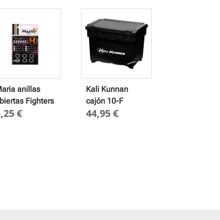
aria anillas
Kali Kunnan
biertas Fighters
cajón 10-F
5,25
€
44,95
€