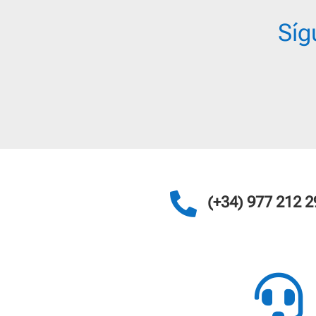
Síg

(+34) 977 212 2
