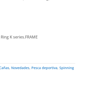
te Ring K series.FRAME
Cañas
,
Novedades
,
Pesca deportiva
,
Spinning