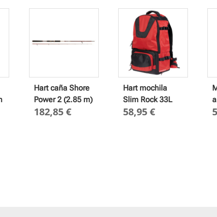
Hart caña Shore
Hart mochila
M
m
Power 2 (2.85 m)
Slim Rock 33L
a
182,85
€
58,95
€