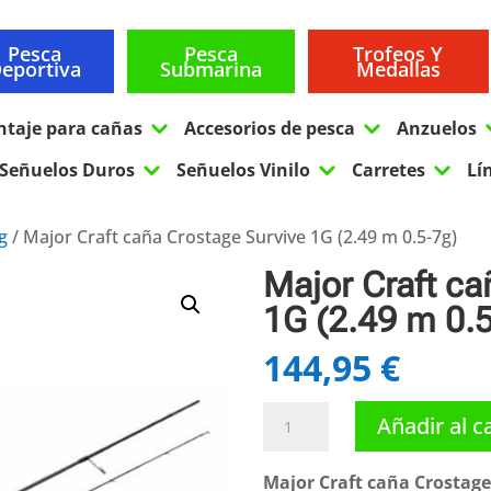
Pesca
Pesca
Trofeos Y
eportiva
Submarina
Medallas
3
3
ntaje para cañas
Accesorios de pesca
Anzuelos
3
3
3
Señuelos Duros
Señuelos Vinilo
Carretes
Lí
g
/ Major Craft caña Crostage Survive 1G (2.49 m 0.5-7g)
Major Craft ca
1G (2.49 m 0.
144,95
€
Major
Añadir al c
Craft
caña
Major Craft caña Crostage 