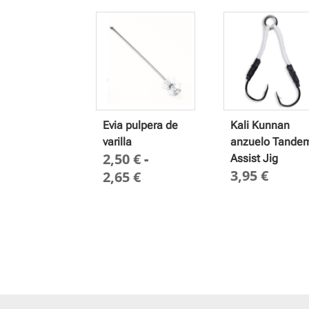
Evia pulpera de
Kali Kunnan
varilla
anzuelo Tande
2,50
€
-
Assist Jig
3,95
€
Rango
2,65
€
de
precios:
desde
2,50 €
hasta
2,65 €