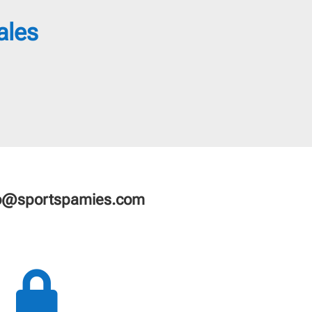
ales
fo@sportspamies.com
