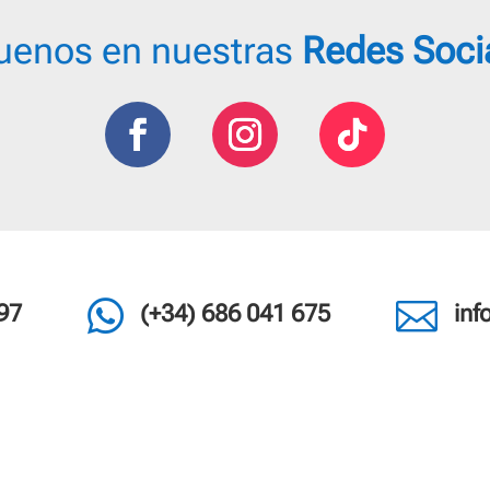
uenos en nuestras
Redes Soci


97
(+34) 686 041 675
in