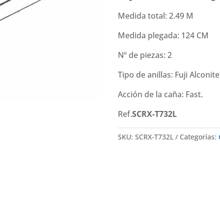
Crostage
Survive
Medida total: 2.49 M
1G
Medida plegada: 124 CM
(2.49
m
Nº de piezas: 2
0.5-
7g)
Tipo de anillas: Fuji Alconi
cantidad
Acción de la caña: Fast.
Ref.
SCRX-T732L
SKU:
SCRX-T732L
Categorías: