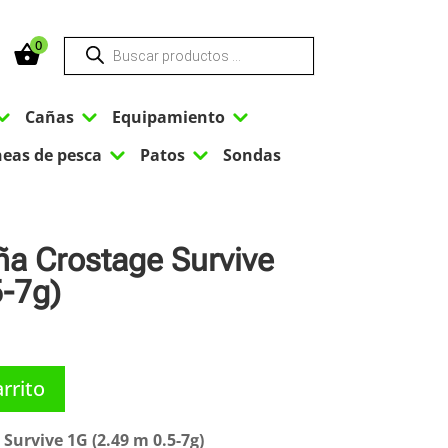
Búsqueda
0
de
productos
3
3
3
Cañas
Equipamiento
3
3
neas de pesca
Patos
Sondas
ña Crostage Survive
5-7g)
arrito
Survive 1G (2.49 m 0.5-7g)