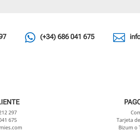


97
(+34) 686 041 675
in
LIENTE
PAG
 212 297
Com
041 675
Tarjeta d
amies.com
Bizum o 