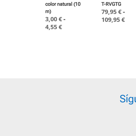
color natural (10
T-RVGTG
79,95
€
-
m)
3,00
€
-
Ra
109,95
€
Rango
4,55
€
de
de
pre
precios:
des
desde
79,
3,00 €
has
hasta
109
4,55 €
Síg