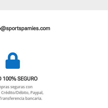
fo@sportspamies.com

O 100% SEGURO
pras seguras con
e Crédito/Débito, Paypal,
Transferencia bancaria.