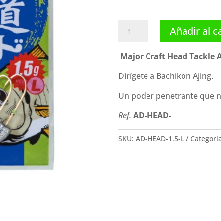
Major
Añadir al c
Craft
Head
Major Craft Head Tackle 
Tackle
Ajido
Dirígete a Bachikon Ajing.
Bachikon
Un poder penetrante que no
cantidad
Ref.
AD-HEAD-
SKU:
AD-HEAD-1.5-L
Categorí