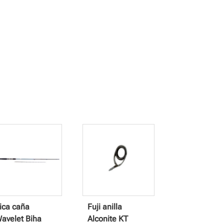
ica caña
Fuji anilla
avelet Biha
Alconite KT