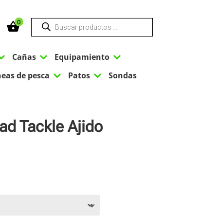
Búsqueda
0
de
productos
3
3
3
Cañas
Equipamiento
3
3
neas de pesca
Patos
Sondas
ad Tackle Ajido