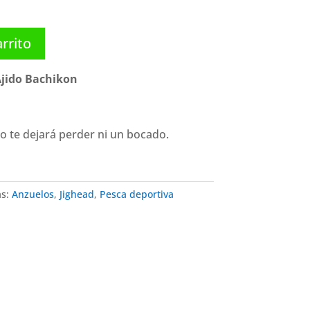
arrito
Ajido Bachikon
 te dejará perder ni un bocado.
as:
Anzuelos
,
Jighead
,
Pesca deportiva