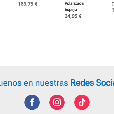
166,75
€
Polarizada
(
Espejo
24,95
€
ngo
cios:
de
95 €
ta
,95 €
uenos en nuestras
Redes Soci