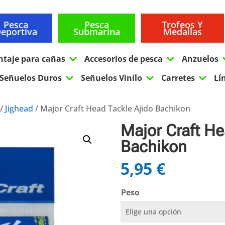
Pesca
Pesca
Trofeos Y
eportiva
Submarina
Medallas
3
3
ntaje para cañas
Accesorios de pesca
Anzuelos
3
3
3
Señuelos Duros
Señuelos Vinilo
Carretes
Lí
/
Jighead
/ Major Craft Head Tackle Ajido Bachikon
Major Craft He
Bachikon
5,95
€
Peso