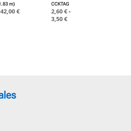
1.83 m)
CCKTAG
142,00
€
2,60
€
-
Rango
3,50
€
de
precios:
desde
2,60 €
hasta
3,50 €
ales