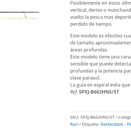
Posiblemente en estos últi
vertical, deriva o manchan
vuelto la pesca mas deport
perdido de tiempo.
Este modelo es efectivo cua
de tamaño aproximadamente
áreas profundas.
Este modelo tiene una carac
sensible que puede detect
profundas y la potencia pa
clase parasol.
La guía en espiral evita que 
Ref.
SPXJ-B662HNS/ST
SKU:
SPXJ-B662HNS/ST
Categ
Run
Etiqueta:
Destacados - P