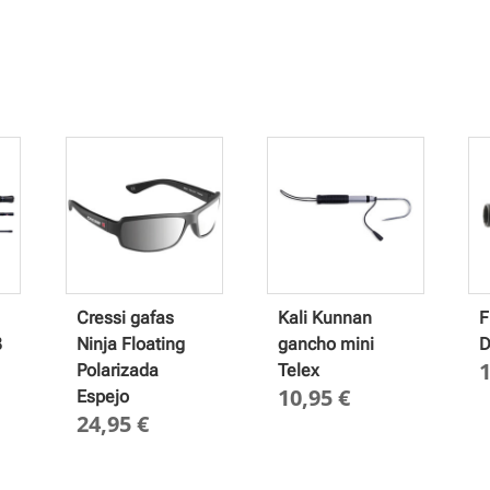
Cressi gafas
Kali Kunnan
F
3
Ninja Floating
gancho mini
D
Polarizada
Telex
10,95
€
Espejo
24,95
€