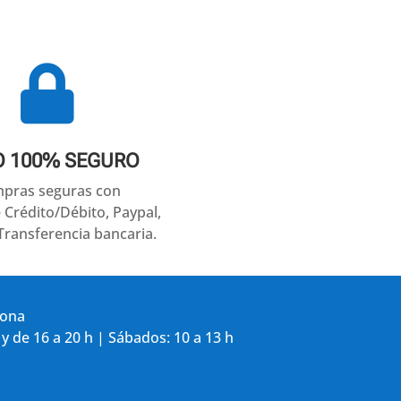

O 100% SEGURO
pras seguras con
e Crédito/Débito, Paypal,
Transferencia bancaria.
gona
 y de 16 a 20 h | Sábados: 10 a 13 h