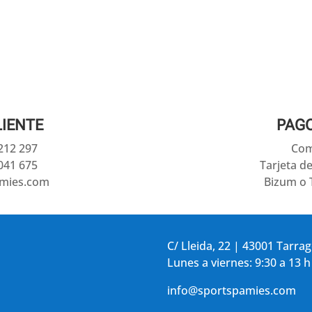
LIENTE
PAG
 212 297
Com
041 675
Tarjeta d
amies.com
Bizum o 
C/ Lleida, 22 | 43001 Tarra
Lunes a viernes: 9:30 a 13 h
info@sportspamies.com