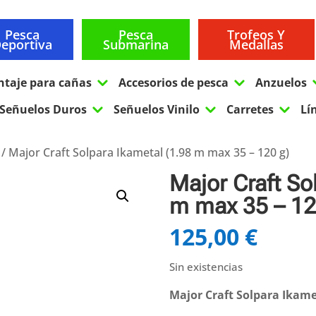
Pesca
Pesca
Trofeos Y
eportiva
Submarina
Medallas
3
3
ntaje para cañas
Accesorios de pesca
Anzuelos
3
3
3
Señuelos Duros
Señuelos Vinilo
Carretes
Lí
/ Major Craft Solpara Ikametal (1.98 m max 35 – 120 g)
Major Craft So
m max 35 – 12
125,00
€
Sin existencias
Major Craft Solpara Ikamet