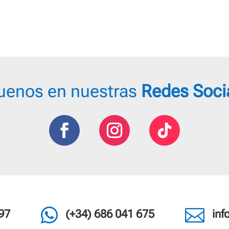
uenos en nuestras
Redes Soci


97
(+34) 686 041 675
in