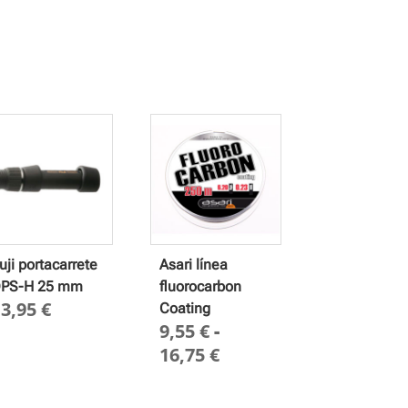
uji portacarrete
Asari línea
PS-H 25 mm
fluorocarbon
13,95
€
Coating
9,55
€
-
Rango
16,75
€
de
precios: