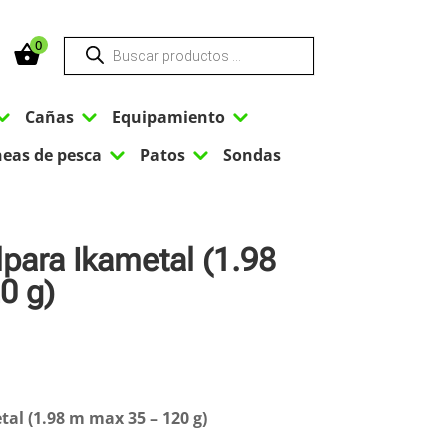
Búsqueda
0
de
productos
3
3
3
Cañas
Equipamiento
3
3
neas de pesca
Patos
Sondas
lpara Ikametal (1.98
0 g)
al (1.98 m max 35 – 120 g)