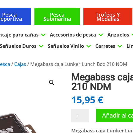
Pesca
Pesca
Trofeos Y
eportiva
Submarina
Medallas
3
3
ntaje para cañas
Accesorios de pesca
Anzuelos
3
3
3
Señuelos Duros
Señuelos Vinilo
Carretes
Lí
pesca
/
Cajas
/ Megabass caja Lunker Lunch Box 210 NDM
Megabass caja
210 NDM
15,95
€
Megabass
Añadir al c
caja
Lunker
Megabass caja Lunker Lu