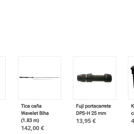
Tica caña
Fuji portacarrete
K
Wavelet Biha
DPS-H 25 mm
c
13,95
€
(1.83 m)
142,00
€