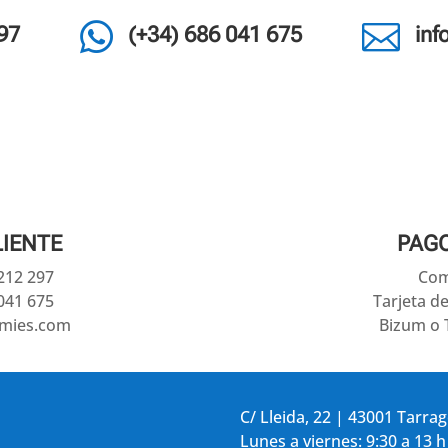


97
(+34) 686 041 675
in
LIENTE
PAG
 212 297
Com
041 675
Tarjeta d
amies.com
Bizum o 
C/ Lleida, 22 | 43001 Tarra
Lunes a viernes: 9:30 a 13 h