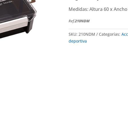
Lunch
Box
Medidas: Altura 60 x Anch
210
NDM
Ref.
210NDM
cantidad
SKU:
210NDM
Categorías:
Acc
deportiva