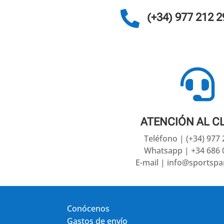

(+34) 977 212 2

ATENCIÓN AL C
Teléfono | (+34) 977
Whatsapp | +34 686 
E-mail | info@sportsp
Conócenos
Gastos de envío