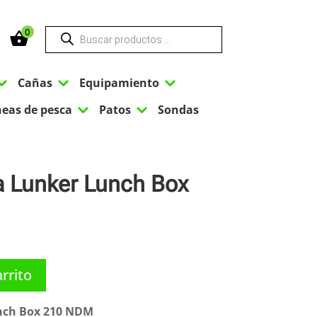
Búsqueda
0
de
productos
3
3
3
Cañas
Equipamiento
3
3
neas de pesca
Patos
Sondas
 Lunker Lunch Box
arrito
nch Box 210 NDM