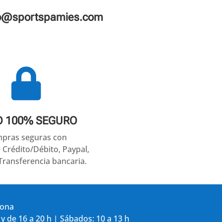
fo@sportspamies.com

O 100% SEGURO
pras seguras con
e Crédito/Débito, Paypal,
Transferencia bancaria.
gona
 y de 16 a 20 h | Sábados: 10 a 13 h