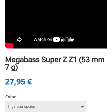
Megabass Super Z Z1 (53 mm
7 g)
27,95
€
Color