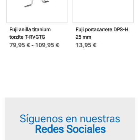
Fuji anilla titanium
Fuji portacarrete DPS-H
torzite T-RVGTG
25 mm
Rango
79,95
€
-
109,95
€
13,95
€
de
precios:
desde
79,95 €
hasta
109,95 €
Síguenos en nuestras
Redes Sociales