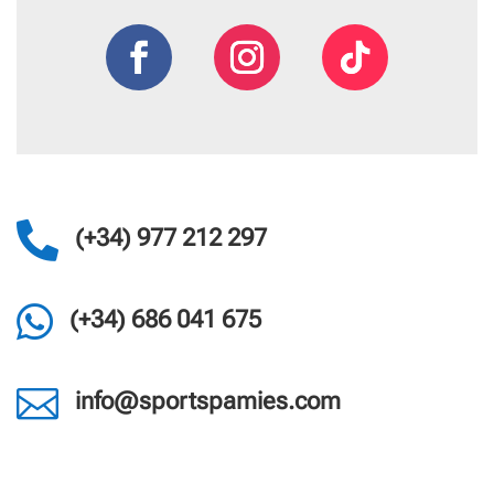

(+34) 977 212 297

(+34) 686 041 675

info@sportspamies.com