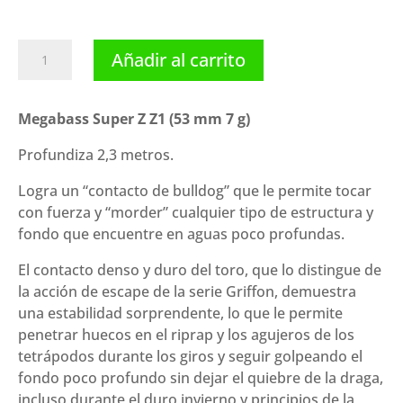
Megabass
Añadir al carrito
Super
Z
Z1
Megabass Super Z Z1 (53 mm 7 g)
(53
Profundiza 2,3 metros.
mm
7
Logra un “contacto de bulldog” que le permite tocar
g)
con fuerza y ​​“morder” cualquier tipo de estructura y
cantidad
fondo que encuentre en aguas poco profundas.
El contacto denso y duro del toro, que lo distingue de
la acción de escape de la serie Griffon, demuestra
una estabilidad sorprendente, lo que le permite
penetrar huecos en el riprap y los agujeros de los
tetrápodos durante los giros y seguir golpeando el
fondo poco profundo sin dejar el quiebre de la draga,
incluso durante el duro invierno y principios de la