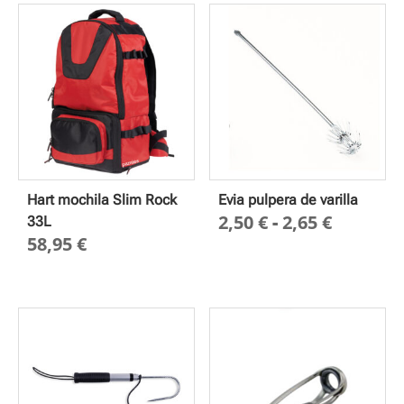
67,00 €
hasta
71,00 €
Hart mochila Slim Rock
Evia pulpera de varilla
Rango
2,50
€
-
2,65
€
33L
58,95
€
de
precios
desde
2,50 €
hasta
2,65 €