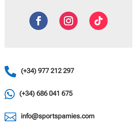

(+34) 977 212 297

(+34) 686 041 675

info@sportspamies.com