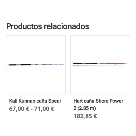
Productos relacionados
Kali Kunnan caña Spear
Hart caña Shore Power
Rango
67,00
€
-
71,00
€
2 (2.85 m)
182,85
€
de
precios:
desde