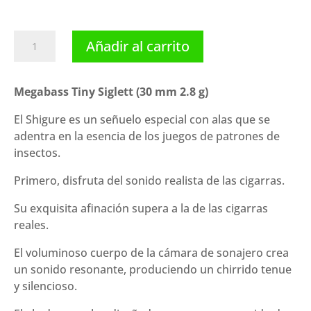
Megabass
Añadir al carrito
Tiny
Siglett
(30
Megabass Tiny Siglett (30 mm 2.8 g)
mm
El Shigure es un señuelo especial con alas que se
2.8
adentra en la esencia de los juegos de patrones de
g)
insectos.
cantidad
Primero, disfruta del sonido realista de las cigarras.
Su exquisita afinación supera a la de las cigarras
reales.
El voluminoso cuerpo de la cámara de sonajero crea
un sonido resonante, produciendo un chirrido tenue
y silencioso.