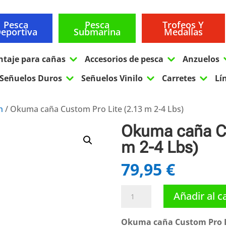
Pesca
Pesca
Trofeos Y
eportiva
Submarina
Medallas
3
3
ntaje para cañas
Accesorios de pesca
Anzuelos
3
3
3
Señuelos Duros
Señuelos Vinilo
Carretes
Lí
n
/ Okuma caña Custom Pro Lite (2.13 m 2-4 Lbs)
Okuma caña Cu
m 2-4 Lbs)
79,95
€
Okuma
Añadir al c
caña
Custom
Okuma caña Custom Pro Li