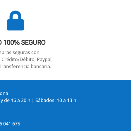

O 100% SEGURO
pras seguras con
e Crédito/Débito, Paypal,
Transferencia bancaria.
gona
 y de 16 a 20 h | Sábados: 10 a 13 h
86 041 675