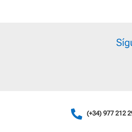
2,60 €
hasta
3,50 €
Síg

(+34) 977 212 2