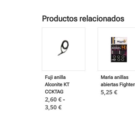
Productos relacionados
Fuji anilla
Maria anillas
Alconite KT
abiertas Fighter
5,25
€
CCKTAG
2,60
€
-
Rango
3,50
€
de
precios:
desde