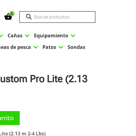
Búsqueda
0
de
productos
3
3
3
Cañas
Equipamiento
3
3
neas de pesca
Patos
Sondas
stom Pro Lite (2.13
arrito
te (2.13 m 2-4 Lbs)