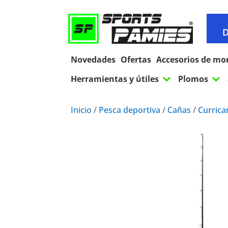
D
Novedades
Ofertas
Accesorios de mo
3
3
Herramientas y útiles
Plomos
Inicio
/
Pesca deportiva
/
Cañas
/
Currica