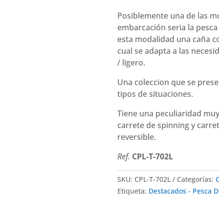
Pro
Lite
Posiblemente una de las m
(2.13
embarcación seria la pesca 
m
esta modalidad una caña co
2-
cual se adapta a las necesi
4
/ ligero.
Lbs)
Una coleccion que se presen
cantidad
tipos de situaciones.
Tiene una peculiaridad muy
carrete de spinning y carret
reversible.
Ref.
CPL-T-702L
SKU:
CPL-T-702L
Categorías:
Etiqueta:
Destacados - Pesca D