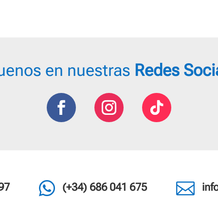
uenos en nuestras
Redes Soci


97
(+34) 686 041 675
in