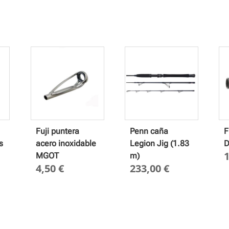
Fuji puntera
Penn caña
F
s
acero inoxidable
Legion Jig (1.83
D
MGOT
m)
4,50
€
233,00
€