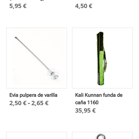
5,95
€
4,50
€
Evia pulpera de varilla
Kali Kunnan funda de
Rango
2,50
€
-
2,65
€
caña 1160
35,95
€
de
precios:
desde
2,50 €