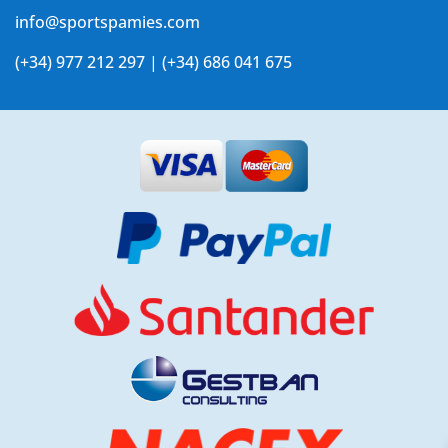
info@sportspamies.com
(+34) 977 212 297 | (+34) 686 041 675