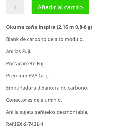
Okuma
Añadir al carrito
caña
Inspira
(2.16
Okuma caña Inspira (2.16 m 0.8-6 g)
m
Blank de carbono de alto módulo.
0.8-
6
Anillas Fuji.
g)
cantidad
Portacarrete Fuji.
Premium EVA Grip.
Empuñadura delantera de carbono.
Conectores de aluminio.
Anilla sujeta señuelos desmontable.
Ref.
ISX-S-742L-1