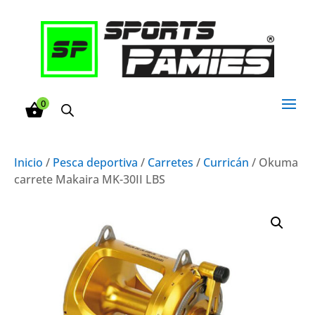
0
Inicio
/
Pesca deportiva
/
Carretes
/
Curricán
/ Okuma
carrete Makaira MK-30II LBS