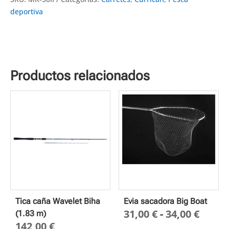
deportiva
Productos relacionados
Tica caña Wavelet Biha
Evia sacadora Big Boat
Rang
31,00
€
-
34,00
€
(1.83 m)
142,00
€
de