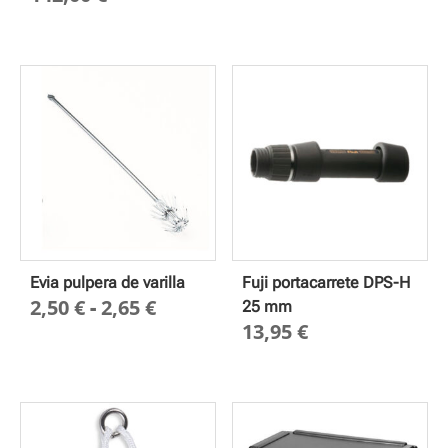
preci
desd
31,00
hasta
34,00
Evia pulpera de varilla
Fuji portacarrete DPS-H
Rango
2,50
€
-
2,65
€
25 mm
13,95
€
de
precios:
desde
2,50 €
hasta