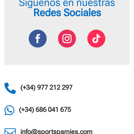
Síguenos en nuestras
Redes Sociales

(+34) 977 212 297

(+34) 686 041 675

info@sportspamies.com