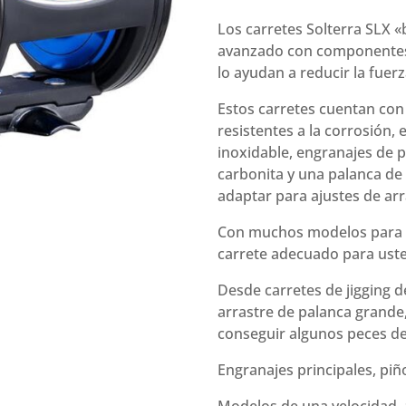
SLX-
30LB
Los carretes Solterra SLX 
Doble
avanzado con componentes 
Velocidad
lo ayudan a reducir la fue
cantidad
Estos carretes cuentan con
resistentes a la corrosión,
inoxidable, engranajes de p
carbonita y una palanca de
adaptar para ajustes de arr
Con muchos modelos para ele
carrete adecuado para ust
Desde carretes de jigging d
arrastre de palanca grande
conseguir algunos peces d
Engranajes principales, piñ