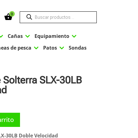
Búsqueda
0
de
productos
3
3
3
Cañas
Equipamiento
3
3
neas de pesca
Patos
Sondas
 Solterra SLX-30LB
ad
arrito
LX-30LB Doble Velocidad