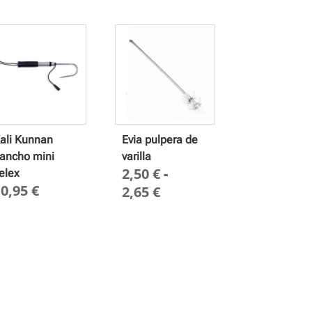
ali Kunnan
Evia pulpera de
ancho mini
varilla
2,50
€
-
elex
10,95
€
Rango
2,65
€
de
precios:
desde
2,50 €
hasta
2,65 €