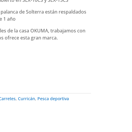
bierto en SLX-10CS y SLX-15CS
e palanca de Solterra están respaldados
e 1 año
ales de la casa OKUMA, trabajamos con
s ofrece esta gran marca.
Carretes
,
Curricán
,
Pesca deportiva