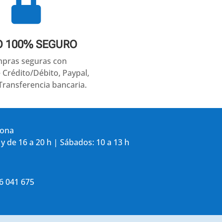

O 100% SEGURO
pras seguras con
e Crédito/Débito, Paypal,
Transferencia bancaria.
gona
 y de 16 a 20 h | Sábados: 10 a 13 h
86 041 675