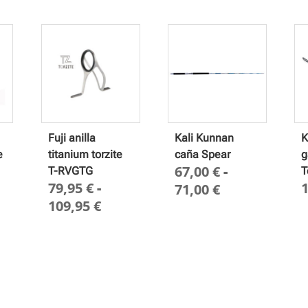
Fuji anilla
Kali Kunnan
K
e
titanium torzite
caña Spear
g
67,00
€
-
T-RVGTG
T
79,95
€
-
Rango
71,00
€
Rango
109,95
€
de
de
precios:
precios:
desde
desde
67,00 €
79,95 €
hasta
hasta
71,00 €