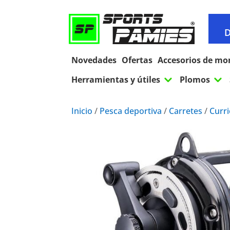
D
Novedades
Ofertas
Accesorios de mo
3
3
Herramientas y útiles
Plomos
Inicio
/
Pesca deportiva
/
Carretes
/
Curr