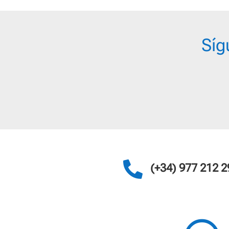
Síg

(+34) 977 212 2