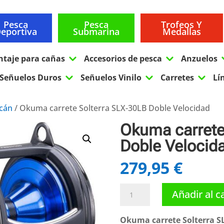
Pesca
Pesca
Trofeos Y
eportiva
Submarina
Medallas
3
3
ntaje para cañas
Accesorios de pesca
Anzuelos
3
3
3
Señuelos Duros
Señuelos Vinilo
Carretes
Lí
icán
/ Okuma carrete Solterra SLX-30LB Doble Velocidad
Okuma carrete
Doble Velocid
279,95
€
Okuma
Añadir al c
carrete
Solterra
Okuma carrete Solterra S