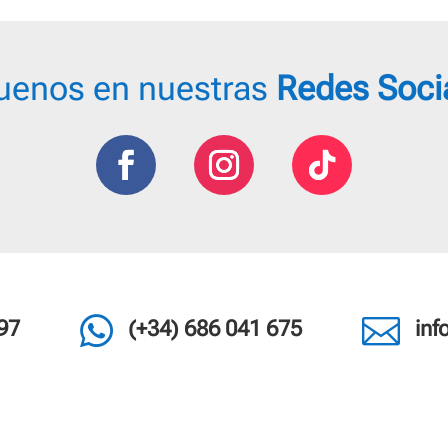
109,95 €
uenos en nuestras
Redes Soci


97
(+34) 686 041 675
in