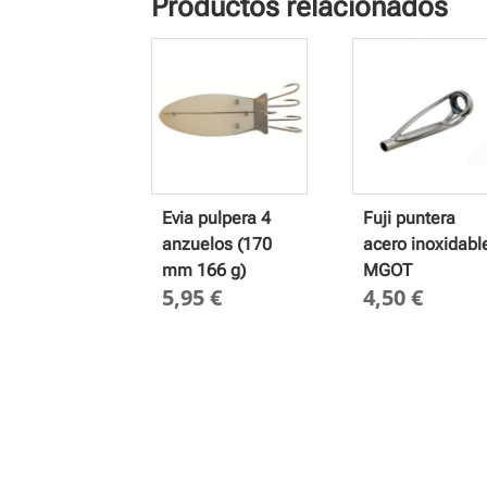
Productos relacionados
Evia pulpera 4
Fuji puntera
anzuelos (170
acero inoxidabl
mm 166 g)
MGOT
5,95
€
4,50
€