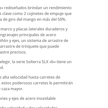
«b» rediseñados brindan un rendimiento
clave como 2 cojinetes de empuje que
rza de giro del mango en más del 50%.
 marco y placas laterales duraderos y
 engranajes principales de acero
iñón y ejes, un sistema de arrastre de
 arrastre de trinquete que puede
astre precisos.
gir, la serie Solterra SLX «b» tiene un
ed.
e alta velocidad hasta carretes de
, estos poderosos carretes le permitirán
e caza mayor.
ones y ejes de acero inoxidable