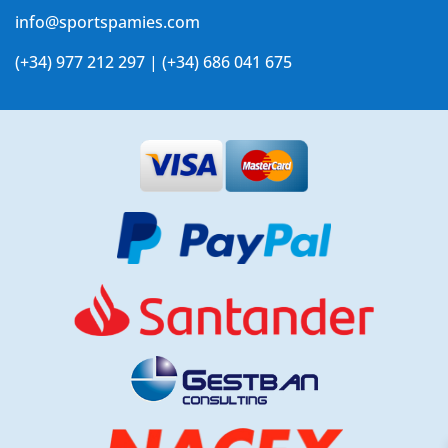
info@sportspamies.com
(+34) 977 212 297 | (+34) 686 041 675