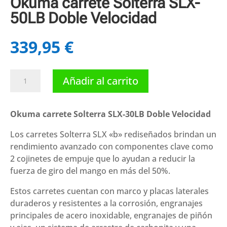
Okuma carrete Solterra SLX-
50LB Doble Velocidad
339,95
€
Okuma
Añadir al carrito
carrete
Solterra
SLX-
Okuma carrete Solterra SLX-30LB Doble Velocidad
50LB
Los carretes Solterra SLX «b» rediseñados brindan un
Doble
rendimiento avanzado con componentes clave como
Velocidad
2 cojinetes de empuje que lo ayudan a reducir la
cantidad
fuerza de giro del mango en más del 50%.
Estos carretes cuentan con marco y placas laterales
duraderos y resistentes a la corrosión, engranajes
principales de acero inoxidable, engranajes de piñón