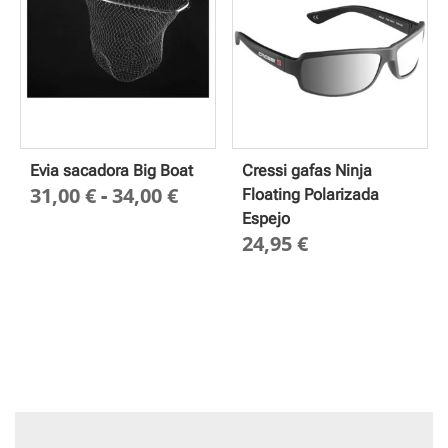
Evia sacadora Big Boat
Cressi gafas Ninja
Rango
31,00
€
-
34,00
€
Floating Polarizada
de
Espejo
24,95
€
precios:
desde
31,00 €
hasta
34,00 €