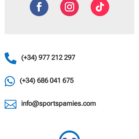

(+34) 977 212 297

(+34) 686 041 675

info@sportspamies.com