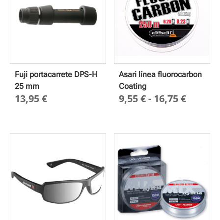
Fuji portacarrete DPS-H
Asari línea fluorocarbon
25 mm
Coating
Rango
13,95
€
9,55
€
-
16,75
€
de
precio
desde
9,55 €
hasta
16,75 