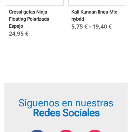
Cressi gafas Ninja
Kali Kunnan línea Mix
Floating Polarizada
hybrid
Rango
5,75
€
-
19,40
€
Espejo
24,95
€
de
precio
desde
5,75 €
hasta
19,40 
Síguenos en nuestras
Redes Sociales