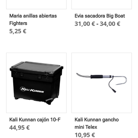
Maria anillas abiertas
Evia sacadora Big Boat
Rang
31,00
€
-
34,00
€
Fighters
5,25
€
de
preci
desd
31,00
hasta
34,00
Kali Kunnan cajón 10-F
Kali Kunnan gancho
44,95
€
mini Telex
10,95
€