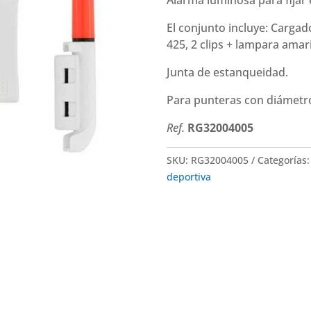
Alarma luminosa para fijar 
USB
El conjunto incluye: Cargad
cantidad
425, 2 clips + lampara amaril
Junta de estanqueidad.
Para punteras con diámetro
Ref.
RG32004005
SKU:
RG32004005
Categorías
deportiva