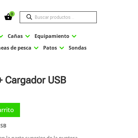
Búsqueda
0
de
productos
3
3
3
Cañas
Equipamiento
3
3
neas de pesca
Patos
Sondas
+ Cargador USB
arrito
USB