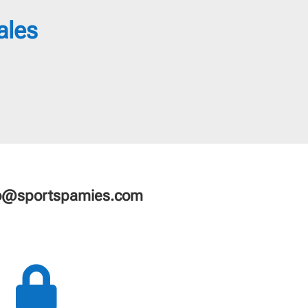
ales
fo@sportspamies.com
