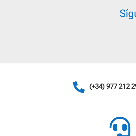
Síg

(+34) 977 212 2
