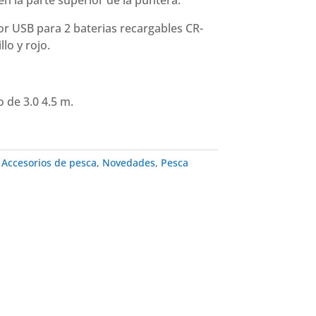
en la parte superior de la puntera.
or USB para 2 baterias recargables CR-
lo y rojo.
 de 3.0 4.5 m.
:
Accesorios de pesca
,
Novedades
,
Pesca