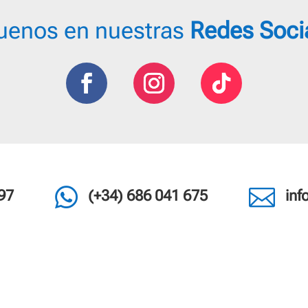
uenos en nuestras
Redes Soci


97
(+34) 686 041 675
in