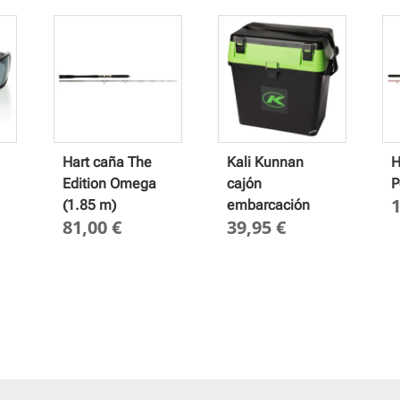
Hart caña The
Kali Kunnan
H
Edition Omega
cajón
P
(1.85 m)
embarcación
81,00
€
39,95
€