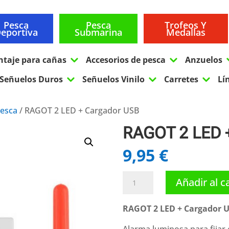
Pesca
Pesca
Trofeos Y
eportiva
Submarina
Medallas
3
3
ntaje para cañas
Accesorios de pesca
Anzuelos
3
3
3
Señuelos Duros
Señuelos Vinilo
Carretes
Lí
pesca
/ RAGOT 2 LED + Cargador USB
RAGOT 2 LED 
9,95
€
RAGOT
Añadir al c
2
LED
RAGOT 2 LED + Cargador 
+
Cargador