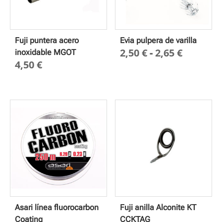
Fuji puntera acero
Evia pulpera de varilla
Rango
2,50
€
-
2,65
€
inoxidable MGOT
4,50
€
de
precios
desde
2,50 €
hasta
2,65 €
Asari línea fluorocarbon
Fuji anilla Alconite KT
Coating
CCKTAG