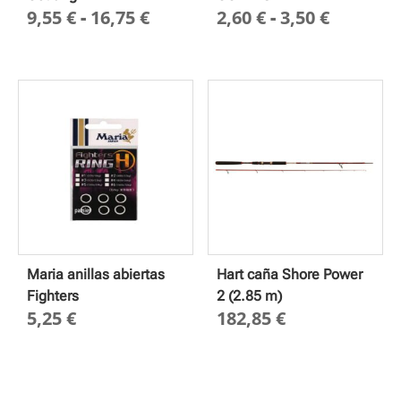
Rango
Rango
9,55
€
-
16,75
€
2,60
€
-
3,50
€
de
de
precios:
precios
desde
desde
9,55 €
2,60 €
hasta
hasta
16,75 €
3,50 €
Maria anillas abiertas
Hart caña Shore Power
Fighters
2 (2.85 m)
5,25
€
182,85
€