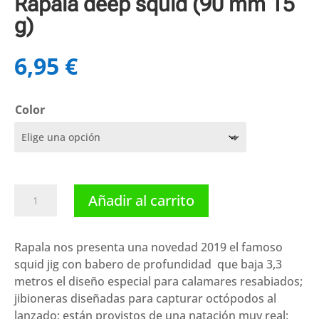
Rapala deep squid (90 mm 15
g)
6,95
€
Color
Rapala
Añadir al carrito
deep
squid
(90
Rapala nos presenta una novedad 2019 el famoso
mm
squid jig con babero de profundidad que baja 3,3
15
metros el diseño especial para calamares resabiados;
g)
jibioneras diseñadas para capturar octópodos al
cantidad
lanzado; están provistos de una natación muy real;